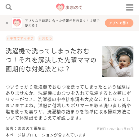
アプリなら時期に合った情報が毎日届く！夫婦で
アプリで開く
使える！
# 子育てアイデア
# おむつ
洗濯機で洗ってしまったおむ
つ！それを解決した先輩ママの
画期的な対処法とは？
ついうっかり洗濯機でおむつを洗ってしまったという経験は
ありませんか。洗濯機におむつを入れて洗濯すると衣類にポ
リマーがつき、洗濯機の中や排水溝も大変なことになってし
まいますよね。洋服に付着したポリマーを取る洗い直し術や
塩を使った裏ワザ、洗濯槽の詰まりを簡単に取る掃除方法に
ついて体験談をまじえて解説します。
著者：ままのて編集部
更新日：
2023年09月16日
本ページはプロモーションが含まれています