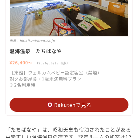
出典：
hb.afl.rakuten.co.jp
温海温泉 たちばなや
¥
26,400
〜
（
2026/06/19
時点）
【東館】ウェルカムベビー認定客室（禁煙）
朝夕お部屋食・1歳未満無料プラン
※2名利用時
Rakutenで見る
「たちばなや」は、昭和天皇も宿泊されたことがある
由緒正しい温海温泉の宿です。認定ルームの和室は12