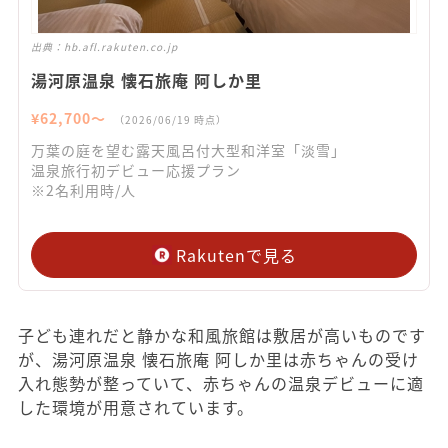
出典：
hb.afl.rakuten.co.jp
湯河原温泉 懐石旅庵 阿しか里
¥
62,700
〜
（
2026/06/19
時点）
万葉の庭を望む露天風呂付大型和洋室「淡雪」
温泉旅行初デビュー応援プラン
※2名利用時/人
Rakutenで見る
子ども連れだと静かな和風旅館は敷居が高いものです
が、湯河原温泉 懐石旅庵 阿しか里は赤ちゃんの受け
入れ態勢が整っていて、赤ちゃんの温泉デビューに適
した環境が用意されています。