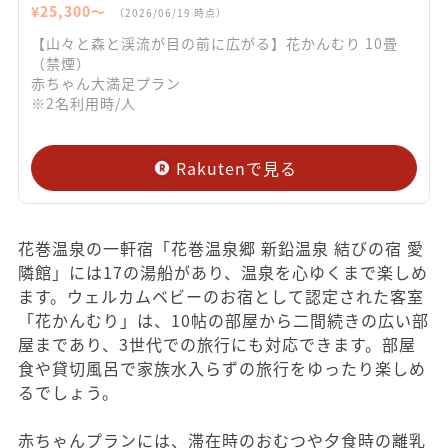
¥
25,300
〜
（
2026/06/19
時点）
【山々と森と渓流が目の前に広がる】花かんむり 10畳
（禁煙）
赤ちゃん大満足プラン
※2名利用時/人
Rakutenで見る
花巻温泉の一軒宿「花巻温泉郷 新鉛温泉 結びの宿 愛
隣館」には17の湯船があり、温泉を心ゆくまで楽しめ
ます。ウェルカムベビーのお宿として認定された客室
「花かんむり」は、10帖の部屋から二間続きの広い部
屋まであり、3世代での旅行にも対応できます。部屋
食や貸切風呂で家族水入らずの旅行をゆったり楽しめ
るでしょう。
赤ちゃんプランには、滞在時のおむつや夕食時の離乳