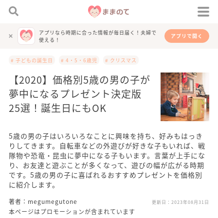
アプリなら時期に合った情報が毎日届く！夫婦で
アプリで開く
使える！
# 子どもの誕生日
# 4・5・6歳児
# クリスマス
【2020】価格別5歳の男の子が
夢中になるプレゼント決定版
25選！誕生日にもOK
5歳の男の子はいろいろなことに興味を持ち、好みもはっき
りしてきます。自転車などの外遊びが好きな子もいれば、戦
隊物や恐竜・昆虫に夢中になる子もいます。言葉が上手にな
り、お友達と遊ぶことが多くなって、遊びの幅が広がる時期
です。5歳の男の子に喜ばれるおすすめプレゼントを価格別
に紹介します。
著者：megumegutone
更新日：
2023年08月31日
本ページはプロモーションが含まれています