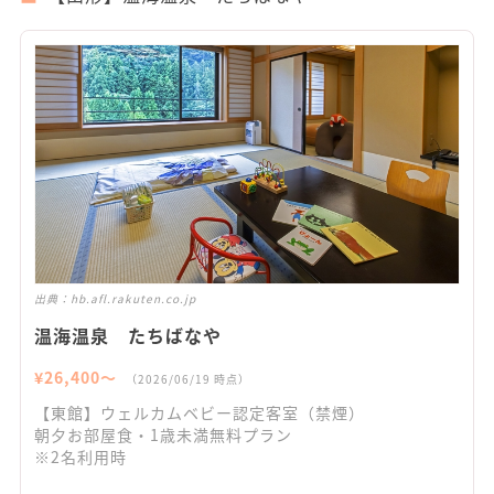
出典：
hb.afl.rakuten.co.jp
温海温泉 たちばなや
¥
26,400
〜
（
2026/06/19
時点）
【東館】ウェルカムベビー認定客室（禁煙）
朝夕お部屋食・1歳未満無料プラン
※2名利用時