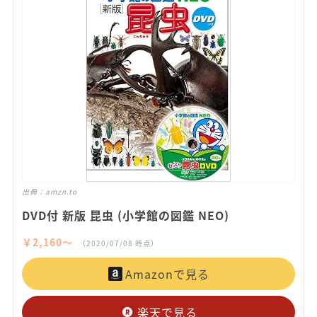
出典：
amzn.to
DVD付 新版 昆虫 (小学館の図鑑 NEO)
￥2,160〜
（2020/07/08 時点）
Amazonで見る
楽天で見る