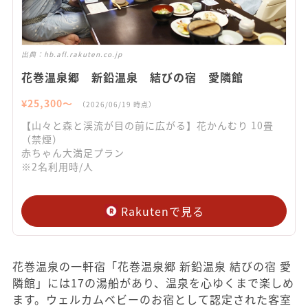
出典：
hb.afl.rakuten.co.jp
花巻温泉郷 新鉛温泉 結びの宿 愛隣館
¥
25,300
〜
（
2026/06/19
時点）
【山々と森と渓流が目の前に広がる】花かんむり 10畳
（禁煙）
赤ちゃん大満足プラン
※2名利用時/人
Rakutenで見る
花巻温泉の一軒宿「花巻温泉郷 新鉛温泉 結びの宿 愛
隣館」には17の湯船があり、温泉を心ゆくまで楽しめ
ます。ウェルカムベビーのお宿として認定された客室