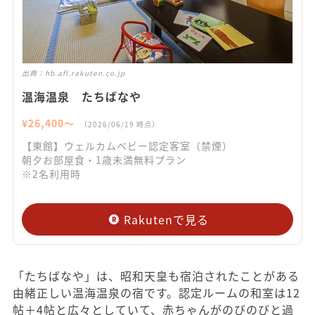
出典：
hb.afl.rakuten.co.jp
温海温泉 たちばなや
¥
26,400
〜
（
2026/06/19
時点）
【東館】ウェルカムベビー認定客室（禁煙）
朝夕お部屋食・1歳未満無料プラン
※2名利用時
Rakutenで見る
「たちばなや」は、昭和天皇も宿泊されたことがある
由緒正しい温海温泉の宿です。認定ルームの和室は12
帖＋4帖と広々としていて、赤ちゃんがのびのびと過