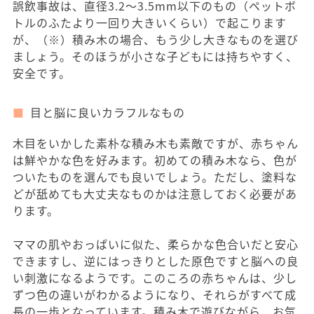
誤飲事故は、直径3.2〜3.5mm以下のもの（ペットボ
トルのふたより一回り大きいくらい）で起こります
が、（※）積み木の場合、もう少し大きなものを選び
ましょう。そのほうが小さな子どもには持ちやすく、
安全です。
目と脳に良いカラフルなもの
木目をいかした素朴な積み木も素敵ですが、赤ちゃん
は鮮やかな色を好みます。初めての積み木なら、色が
ついたものを選んでも良いでしょう。ただし、塗料な
どが舐めても大丈夫なものかは注意しておく必要があ
ります。
ママの肌やおっぱいに似た、柔らかな色合いだと安心
できますし、逆にはっきりとした原色ですと脳への良
い刺激になるようです。このころの赤ちゃんは、少し
ずつ色の違いがわかるようになり、それらがすべて成
長の一歩となっています。積み木で遊びながら、お気