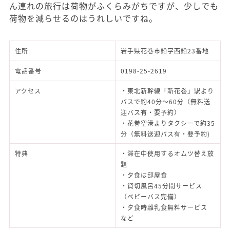
ん連れの旅行は荷物がふくらみがちですが、少しでも
荷物を減らせるのはうれしいですね。
住所
岩手県花巻市鉛字西鉛23番地
電話番号
0198-25-2619
アクセス
・東北新幹線「新花巻」駅より
バスで約40分～60分（無料送
迎バス有・要予約）
・花巻空港よりタクシーで約35
分（無料送迎バス有・要予約)
特典
・滞在中使用するオムツ替え放
題
・夕食は部屋食
・貸切風呂45分間サービス
（ベビーバス完備）
・夕食時離乳食無料サービス
など