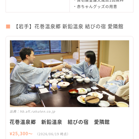
・赤ちゃんグッズの用意
【岩手】花巻温泉郷 新鉛温泉 結びの宿 愛隣館
出典：
hb.afl.rakuten.co.jp
花巻温泉郷 新鉛温泉 結びの宿 愛隣館
¥
25,300
〜
（
2026/06/19
時点）