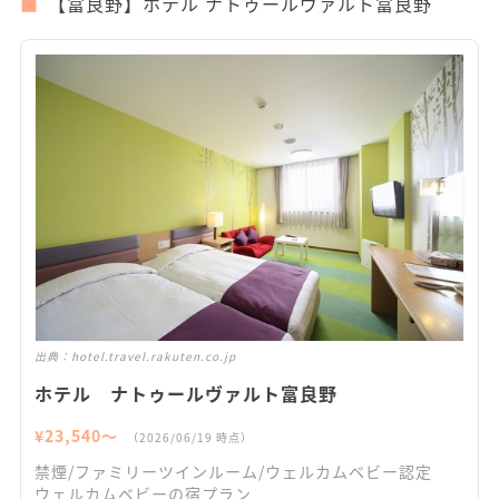
【富良野】ホテル ナトゥールヴァルト富良野
出典：
hotel.travel.rakuten.co.jp
ホテル ナトゥールヴァルト富良野
¥
23,540
〜
（
2026/06/19
時点）
禁煙/ファミリーツインルーム/ウェルカムベビー認定
ウェルカムベビーの宿プラン