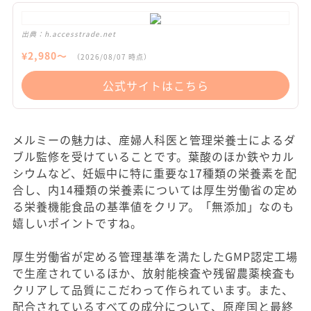
出典：
h.accesstrade.net
¥
2,980
〜
（
2026/08/07
時点）
公式サイトはこちら
メルミーの魅力は、産婦人科医と管理栄養士によるダ
ブル監修を受けていることです。葉酸のほか鉄やカル
シウムなど、妊娠中に特に重要な17種類の栄養素を配
合し、内14種類の栄養素については厚生労働省の定め
る栄養機能食品の基準値をクリア。「無添加」なのも
嬉しいポイントですね。
厚生労働省が定める管理基準を満たしたGMP認定工場
で生産されているほか、放射能検査や残留農薬検査も
クリアして品質にこだわって作られています。また、
配合されているすべての成分について、原産国と最終