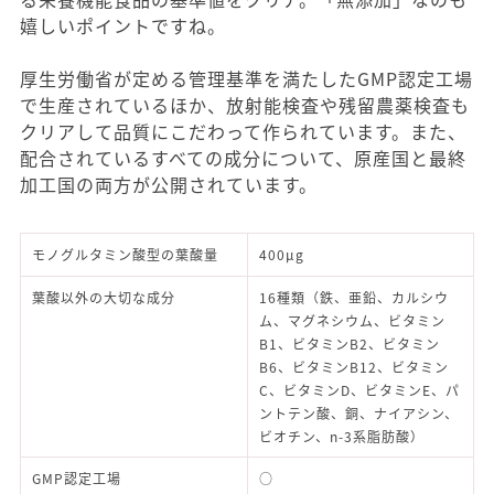
嬉しいポイントですね。
厚生労働省が定める管理基準を満たしたGMP認定工場
で生産されているほか、放射能検査や残留農薬検査も
クリアして品質にこだわって作られています。また、
配合されているすべての成分について、原産国と最終
加工国の両方が公開されています。
モノグルタミン酸型の葉酸量
400μg
葉酸以外の大切な成分
16種類（鉄、亜鉛、カルシウ
ム、マグネシウム、ビタミン
B1、ビタミンB2、ビタミン
B6、ビタミンB12、ビタミン
C、ビタミンD、ビタミンE、パ
ントテン酸、銅、ナイアシン、
ビオチン、n-3系脂肪酸）
GMP認定工場
○