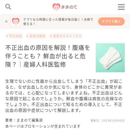
アプリなら時期に合った情報が毎日届く！夫婦で
アプリで開く
使える！
# 不正出血
# 女性の病気
# 女性ホルモン・ピル
不正出血の原因を解説！腹痛を
伴うことも？ 鮮血が出ると危
険？｜産婦人科医監修
生理でないのに性器から出血してしまう「不正出血」が起こ
ると、なぜ出血したのか気になり、身体のどこかに異常があ
るのでは、と心配になってしまいますよね。不正出血はどん
な原因で起こるのでしょうか。鮮血や腹痛は病気の兆候なの
でしょうか。不正出血について知るための導入として、不正
出血の原因や症状について解説します。
著者：ままのて編集部
更新日：
2023年10月08日
本ページはプロモーションが含まれています