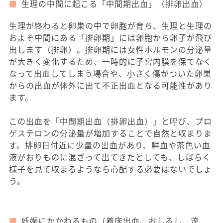
生理の中間に起こる「中間期出血」（排卵出血）
生理が終わると卵巣の中で卵胞が育ち、生理と生理の
およそ中間にある「排卵期」には卵胞から卵子が飛び
出します（排卵）。排卵期には女性ホルモンの分泌量
が大きく変化するため、一時的に子宮内膜を保てなく
なって出血してしまう場合や、小さく傷がついた卵巣
からの出血が体外に出て不正出血となる可能性があり
ます。
この出血を「中間期出血（排卵出血）」と呼び、プロ
ゲステロンの分泌量が増加することで自然と収まりま
す。排卵日付近に少量の出血があり、鮮血や茶色い血
液がおりものに混ざって出てきたとしても、しばらく
様子を見て収まるようなら心配する必要はないでしょ
う。
妊娠にかかわるもの（着床出血、おしるし、流