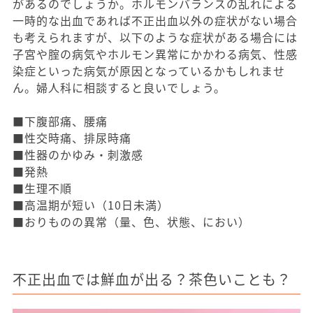
があるのでしょうか。ホルモンバランスの乱れによる
一時的な出血であれば不正出血以外の症状がない場合
も考えられますが、以下のような症状がある場合には
子宮や腟の病気やホルモン異常にかかわる病気、性感
染症といった病気が原因となっているかもしれませ
ん。婦人科に相談すると良いでしょう。
■下腹部痛、腰痛
■性交時痛、排尿時痛
■性器のかゆみ・刺激感
■発熱
■生理不順
■高温期が短い（10日未満）
■おりものの異常（量、色、状態、におい）
不正出血では鮮血が出る？茶色いことも？