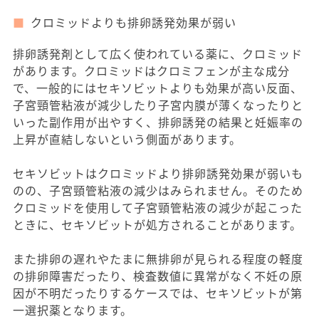
クロミッドよりも排卵誘発効果が弱い
排卵誘発剤として広く使われている薬に、クロミッド
があります。クロミッドはクロミフェンが主な成分
で、一般的にはセキソビットよりも効果が高い反面、
子宮頸管粘液が減少したり子宮内膜が薄くなったりと
いった副作用が出やすく、排卵誘発の結果と妊娠率の
上昇が直結しないという側面があります。
セキソビットはクロミッドより排卵誘発効果が弱いも
のの、子宮頸管粘液の減少はみられません。そのため
クロミッドを使用して子宮頸管粘液の減少が起こった
ときに、セキソビットが処方されることがあります。
また排卵の遅れやたまに無排卵が見られる程度の軽度
の排卵障害だったり、検査数値に異常がなく不妊の原
因が不明だったりするケースでは、セキソビットが第
一選択薬となります。