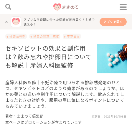
アプリなら時期に合った情報が毎日届く！夫婦で
アプリで開く
使える！
# 排卵誘発剤
# 卵巣の異常・病気
# 不正出血
セキソビットの効果と副作用
は？飲み忘れや排卵日について
も解説｜産婦人科医監修
産婦人科医監修｜不妊治療で用いられる排卵誘発剤のひと
つ、セキソビットはどのような効果があるのでしょうか。ほ
かの薬との違いや副作用について解説します。飲み忘れてし
まったときの対処や、服用の際に気になるポイントについて
もみていきましょう。
著者：ままのて編集部
更新日：
2023年10月08日
本ページはプロモーションが含まれています