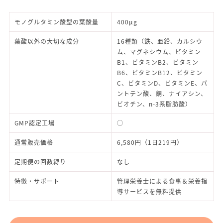
モノグルタミン酸型の葉酸量
400μg
葉酸以外の大切な成分
16種類（鉄、亜鉛、カルシウ
ム、マグネシウム、ビタミン
B1、ビタミンB2、ビタミン
B6、ビタミンB12、ビタミン
C、ビタミンD、ビタミンE、パ
ントテン酸、銅、ナイアシン、
ビオチン、n-3系脂肪酸）
GMP認定工場
○
通常販売価格
6,580円（1日219円）
定期便の回数縛り
なし
特徴・サポート
管理栄養士による食事＆栄養指
導サービスを無料提供