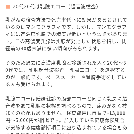
20代30代は乳腺エコー（超音波検査）
乳がんの検査方法で死亡率低下に効果があるとされて
いるのはマンモグラフィです。しかし、マンモグラフ
ィには高濃度乳腺での精度が低いという弱点がありま
す。この高濃度乳腺は乳腺が発達した状態を指し、閉
経前の40歳未満に多い傾向がみられます。
そのため過去に高濃度乳腺と診断された人や20代～3
0代では、乳腺超音波検査（乳腺エコー）を選択する
のが一般的です。ペースメーカーや豊胸手術をしてい
る人も受けられます。
乳腺エコーは妊婦健診の腹部エコーと同じく乳房に超
音波をあて乳腺の状態を調べるもので、痛みがなく被
ばくの心配もありません。検査費用は自費では3,000
円～5,000円が相場です。加入している健康保険組合
が実施する健康診断項目に盛り込まれている場合もあ