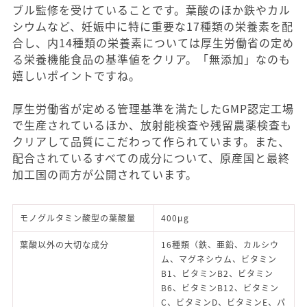
ブル監修を受けていることです。葉酸のほか鉄やカル
シウムなど、妊娠中に特に重要な17種類の栄養素を配
合し、内14種類の栄養素については厚生労働省の定め
る栄養機能食品の基準値をクリア。「無添加」なのも
嬉しいポイントですね。
厚生労働省が定める管理基準を満たしたGMP認定工場
で生産されているほか、放射能検査や残留農薬検査も
クリアして品質にこだわって作られています。また、
配合されているすべての成分について、原産国と最終
加工国の両方が公開されています。
モノグルタミン酸型の葉酸量
400μg
葉酸以外の大切な成分
16種類（鉄、亜鉛、カルシウ
ム、マグネシウム、ビタミン
B1、ビタミンB2、ビタミン
B6、ビタミンB12、ビタミン
C、ビタミンD、ビタミンE、パ