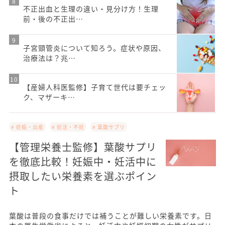
不正出血と生理の違い・見分け方！生理
前・後の不正出…
子宮頸管炎について知ろう。症状や原因、
治療法は？兆…
【産婦人科医監修】子育て世代は要チェッ
ク、マザーキ…
# 妊娠・出産
# 妊活・不妊
# 葉酸サプリ
【管理栄養士監修】葉酸サプリ
を徹底比較！妊娠中・妊活中に
摂取したい栄養素を選ぶポイン
ト
葉酸は普段の食事だけでは補うことが難しい栄養素です。日