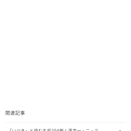
関連記事
「いつき」と読む名前204例！漢字一・二・三