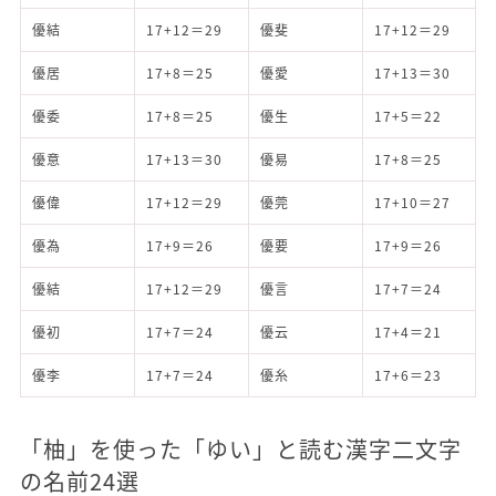
優結
17+12＝29
優斐
17+12＝29
優居
17+8＝25
優愛
17+13＝30
優委
17+8＝25
優生
17+5＝22
優意
17+13＝30
優易
17+8＝25
優偉
17+12＝29
優莞
17+10＝27
優為
17+9＝26
優要
17+9＝26
優結
17+12＝29
優言
17+7＝24
優初
17+7＝24
優云
17+4＝21
優李
17+7＝24
優糸
17+6＝23
「柚」を使った「ゆい」と読む漢字二文字
の名前24選