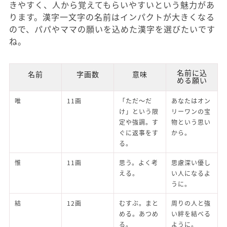
きやすく、人から覚えてもらいやすいという魅力があ
ります。漢字一文字の名前はインパクトが大きくなる
ので、パパやママの願いを込めた漢字を選びたいです
ね。
名前に込
名前
字画数
意味
める願い
唯
11画
「ただ～だ
あなたはオン
け」という限
リーワンの宝
定や強調。す
物という思い
ぐに返事をす
から。
る。
惟
11画
思う。よく考
思慮深い優し
える。
い人になるよ
うに。
結
12画
むすぶ。まと
周りの人と強
める。あつめ
い絆を結べる
る。
ように。