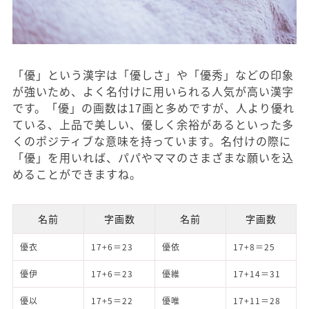
「優」という漢字は「優しさ」や「優秀」などの印象
が強いため、よく名付けに用いられる人気が高い漢字
です。「優」の画数は17画と多めですが、人より優れ
ている、上品で美しい、優しく余裕があるといった多
くのポジティブな意味を持っています。名付けの際に
「優」を用いれば、パパやママのさまざまな願いを込
めることができますね。
名前
字画数
名前
字画数
優衣
17+6＝23
優依
17+8＝25
優伊
17+6＝23
優維
17+14＝31
優以
17+5＝22
優唯
17+11＝28