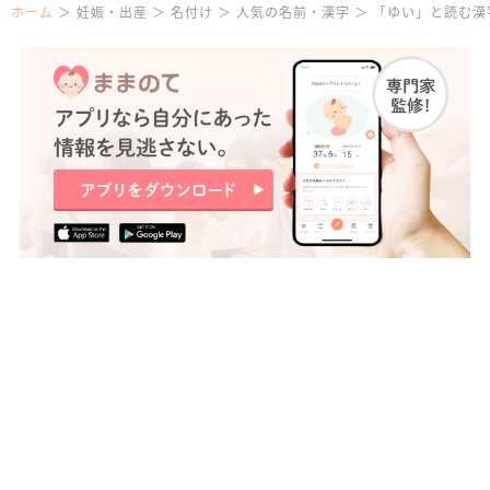
ホーム
妊娠・出産
名付け
人気の名前・漢字
「ゆい」と読む漢