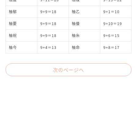
柚郁
9+9＝18
柚乙
9+1＝10
柚要
9+9＝18
柚倭
9+10＝19
柚祝
9+9＝18
柚糸
9+6＝15
柚今
9+4＝13
柚命
9+8＝17
次のページへ