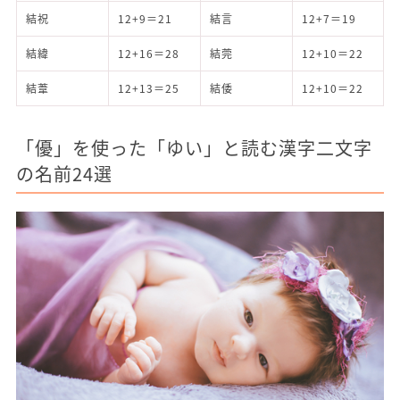
結祝
12+9＝21
結言
12+7＝19
結緯
12+16＝28
結莞
12+10＝22
結葦
12+13＝25
結倭
12+10＝22
「優」を使った「ゆい」と読む漢字二文字
の名前24選