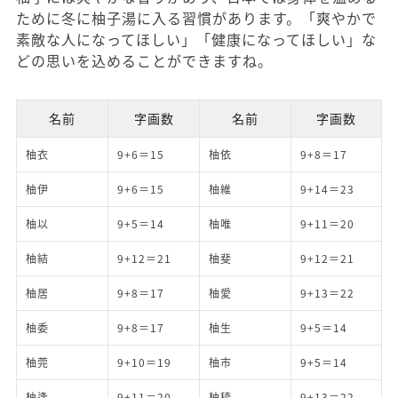
ために冬に柚子湯に入る習慣があります。「爽やかで
素敵な人になってほしい」「健康になってほしい」な
どの思いを込めることができますね。
名前
字画数
名前
字画数
柚衣
9+6＝15
柚依
9+8＝17
柚伊
9+6＝15
柚維
9+14＝23
柚以
9+5＝14
柚唯
9+11＝20
柚結
9+12＝21
柚斐
9+12＝21
柚居
9+8＝17
柚愛
9+13＝22
柚委
9+8＝17
柚生
9+5＝14
柚莞
9+10＝19
柚市
9+5＝14
柚逢
9+11＝20
柚稜
9+13＝22