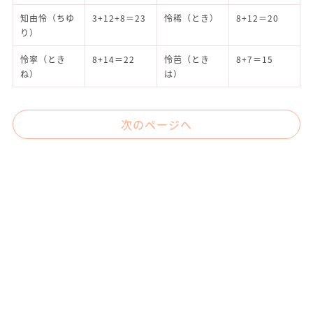
知由怜（ちゆ
3+12+8＝23
怜稀（とき）
8+12＝20
り）
怜寧（とき
8+14＝22
怜芭（とき
8+7＝15
ね）
は）
次のページへ