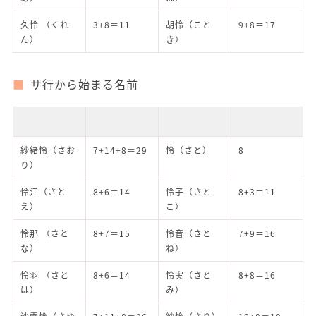
久怜 （くれ
3+8＝11
胡怜（こと
9+8＝17
ん）
き）
サ行から始まる名前
紗緒怜（さお
7+14+8＝29
怜（さと）
8
り）
怜江（さと
8+6＝14
怜子（さと
8+3＝11
え）
こ）
怜那 （さと
8+7＝15
怜音（さと
7+9＝16
な）
ね）
怜羽 （さと
8+6＝14
怜実（さと
8+8＝16
は）
み）