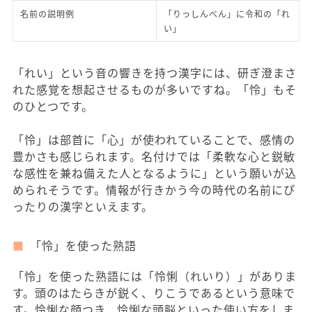
名前の説明例
「りっしんべん」に令和の「れ
い」
「れい」という音の響きを持つ漢字には、研ぎ澄まさ
れた感覚を想起させるものが多いですね。「怜」もそ
のひとつです。
「怜」は部首に「心」が使われていることで、感情の
豊かさも感じられます。名付けでは「柔軟な心と鋭敏
な感性を兼ね備えた人となるように」という願いが込
められそうです。情報が行きかう今の時代の名前にぴ
ったりの漢字といえます。
「怜」を使った熟語
「怜」を使った熟語には「怜悧（れいり）」がありま
す。頭のはたらきが鋭く、りこうであるという意味で
す。怜悧な顔つき、怜悧な頭脳といった使い方をしま