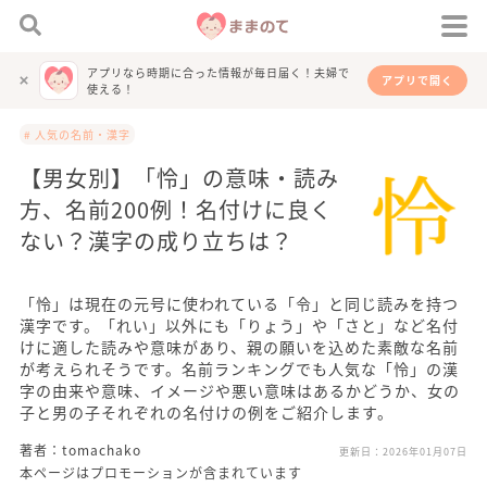
アプリなら時期に合った情報が毎日届く！夫婦で
アプリで開く
使える！
# 人気の名前・漢字
【男女別】「怜」の意味・読み
方、名前200例！名付けに良く
ない？漢字の成り立ちは？
「怜」は現在の元号に使われている「令」と同じ読みを持つ
漢字です。「れい」以外にも「りょう」や「さと」など名付
けに適した読みや意味があり、親の願いを込めた素敵な名前
が考えられそうです。名前ランキングでも人気な「怜」の漢
字の由来や意味、イメージや悪い意味はあるかどうか、女の
子と男の子それぞれの名付けの例をご紹介します。
著者：tomachako
更新日：
2026年01月07日
本ページはプロモーションが含まれています