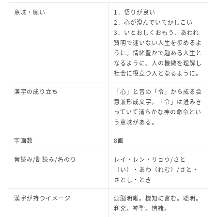
意味・願い
1．悟りが良い
2．心が澄んでいてかしこい
3．いとおしくおもう、あわれ
賢明で迷いない人生を歩めるよ
うに。情緒豊かで趣ある人生と
なるように。人の機微を理解し
社会に役立つ人となるように。
漢字の成り立ち
「心」と音の「令」から成る会
意兼形成文字。「令」は澄みき
っていて清らかな神の命令とい
う意味がある。
字画数
8画
音読み/訓読み/名のり
レイ・レン・リョウ/さと
（い）・あわ（れむ）/さと・
さとし・とき
漢字が持つイメージ
頭脳明晰。機知に富む。聡明。
利発。神聖。情緒。