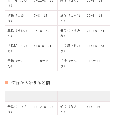
沙雪怜（さゆ
7+11+8＝26
紗怜（さり）
10+8＝18
り）
汐怜（しお
7+8＝15
珠怜（しゅれ
10+8＝18
り）
ん）
翠怜（すいれ
14+8＝22
寿美怜（すみ
7+9+8＝24
ん）
れ）
世怜明（せれ
5+8+8＝21
星怜凪（せれ
9+8+6＝23
あ）
な）
雪怜（せれ
11+8＝19
千怜（せん
3+8＝11
ん）
り）
タ行から始まる名前
千絵怜（ちえ
3+12+8＝23
知怜（ちさ
8+8＝16
り）
と）