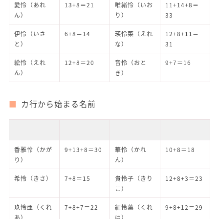
愛怜（あれ
13+8＝21
唯緒怜（いお
11+14+8＝
ん）
り）
33
伊怜（いさ
6+8＝14
瑛怜菜（えれ
12+8+11＝
と）
な）
31
絵怜（えれ
12+8＝20
音怜（おと
9+7＝16
ん）
き）
カ行から始まる名前
香雅怜（かが
9+13+8＝30
華怜（かれ
10+8＝18
り）
ん）
希怜（きさ）
7+8＝15
貴怜子（きり
12+8+3＝23
こ）
玖怜亜（くれ
7+8+7＝22
紅怜葉（くれ
9+8+12＝29
あ）
は）