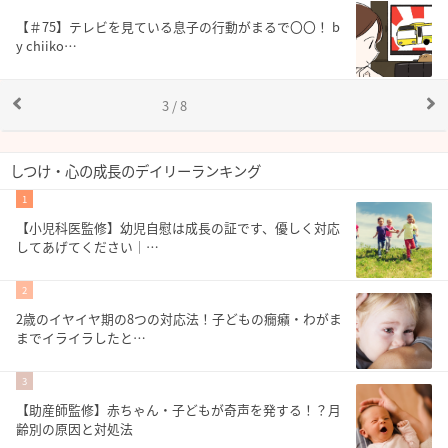
【＃75】テレビを見ている息子の行動がまるで〇〇！ b
y chiiko…
3 / 8
しつけ・心の成長のデイリーランキング
1
【小児科医監修】幼児自慰は成長の証です、優しく対応
してあげてください｜…
2
2歳のイヤイヤ期の8つの対応法！子どもの癇癪・わがま
までイライラしたと…
3
【助産師監修】赤ちゃん・子どもが奇声を発する！？月
齢別の原因と対処法