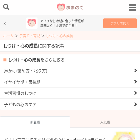
アプリなら時期に合った情報が
✕
アプリで開く
毎日届く！夫婦で使える！
ホーム
＞
子育て・育児
＞
しつけ・心の成長
しつけ・心の成長
に関する記事
しつけ・心の成長
をさらに絞る
声かけ(褒め方・叱り方)
イヤイヤ期・反抗期
生活習慣のしつけ
子どもの心のケア
新着順
人気順
忙しいママに贈るかけがえのないメッセージ…赤ちゃん