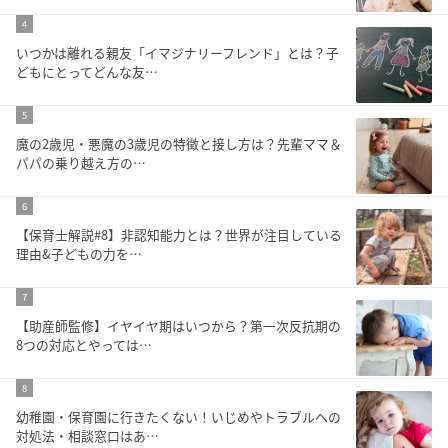
4
いつかは離れる親友「イマジナリーフレンド」とは？子
どもにとってどんな友…
5
魔の2歳児・悪魔の3歳児の特徴と接し方は？先輩ママ＆
パパの乗り越え方の…
6
【保育士解説#8】非認知能力とは？世界が注目している
理由&子どもの力を…
7
【助産師監修】イヤイヤ期はいつから？第一次反抗期の
8つの対応とやっては…
8
幼稚園・保育園に行きたくない！いじめやトラブルへの
対処法・相談窓口はあ…