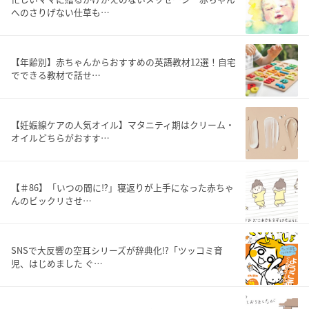
へのさりげない仕草も…
【年齢別】赤ちゃんからおすすめの英語教材12選！自宅
でできる教材で話せ…
【妊娠線ケアの人気オイル】マタニティ期はクリーム・
オイルどちらがおすす…
【＃86】「いつの間に⁉︎」寝返りが上手になった赤ちゃ
んのビックリさせ…
SNSで大反響の空耳シリーズが辞典化⁉「ツッコミ育
児、はじめました ぐ…