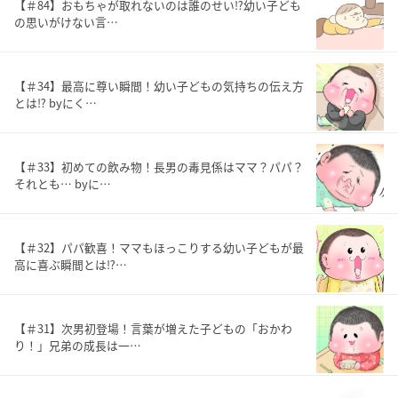
【＃84】おもちゃが取れないのは誰のせい⁉︎幼い子ども
の思いがけない言…
【＃34】最高に尊い瞬間！幼い子どもの気持ちの伝え方
とは⁉︎ byにく…
【＃33】初めての飲み物！長男の毒見係はママ？パパ？
それとも… byに…
【＃32】パパ歓喜！ママもほっこりする幼い子どもが最
高に喜ぶ瞬間とは⁉…
【＃31】次男初登場！言葉が増えた子どもの「おかわ
り！」兄弟の成長は一…