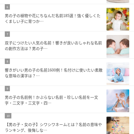
6
男の子の植物や花にちなんだ名前185選！強く優しくた
くましい子に育つか…
7
双子につけたい人気の名前！響きが良いおしゃれな名前
の創作方法は？男の子…
8
響きがいい男の子の名前1600例！名付けに使いたい素敵
な意味の漢字は？…
9
男の子の名前例！かぶらない名前・珍しい名前を一文
字・二文字・三文字・四…
10
【男の子・女の子】シワシワネームとは？名前の意味や
ランキング、後悔しな…