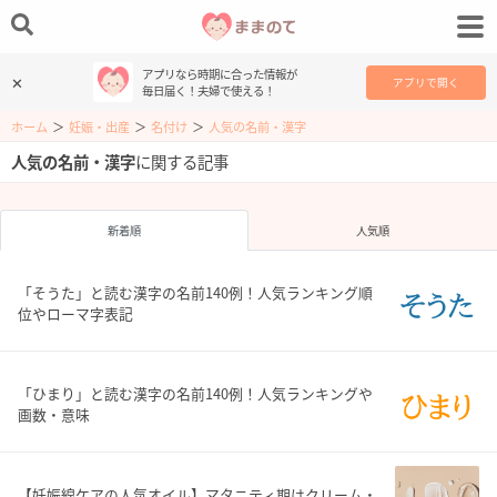
アプリなら時期に合った情報が
✕
アプリで開く
毎日届く！夫婦で使える！
ホーム
＞
妊娠・出産
＞
名付け
＞
人気の名前・漢字
人気の名前・漢字
に関する記事
新着順
人気順
「そうた」と読む漢字の名前140例！人気ランキング順
位やローマ字表記
「ひまり」と読む漢字の名前140例！人気ランキングや
画数・意味
【妊娠線ケアの人気オイル】マタニティ期はクリーム・