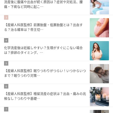
流産後に腹痛や出血が続く原因は？症状や対処法、腰
痛・下痢など同時に起こ…
3
【産婦人科医監修】前置胎盤・低置胎盤とは？出血す
る？治る確率は？帝王切…
4
化学流産後は妊娠しやすい？生理がすぐにこない場合
は？排卵のタイミング、…
5
【産婦人科医監修】眠りつわりがつらい！いつからいつ
まで？眠りつわり対策…
6
【産婦人科医監修】稽留流産の症状は？出血・痛みの兆
候なし？つわりや基礎…
7