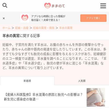
アプリなら時期に合った情報が
✕
アプリで開く
毎日届く！夫婦で使える！
ホーム
＞
妊娠・出産
＞
妊娠の異常・病気
＞
羊水の異常
羊水の異常
に関する記事
妊娠中、子宮内を満たす羊水は、お腹の赤ちゃんを外部の衝撃から守っ
たり、赤ちゃんの肺や筋肉の発達を促したりしています。この羊水は、多
すぎても少なすぎても胎児の成長に影響を与えるリスクがあり、妊婦健診
のエコー検査では適宜、羊水量を調べることになります。ここでは、「羊
水過多症」や「羊水過少症」、胎児の便が羊水に混じる「羊水混濁」な
ど、羊水の異常について取り上げています。
新着順
人気順
【産婦人科医監修】羊水混濁の原因と胎児への影響は？
新生児に感染症の後遺…