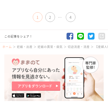
1
2
…
4
この記事をシェア！
ホーム
妊娠・出産
妊娠の異常・病気
切迫流産・流産
【産婦人