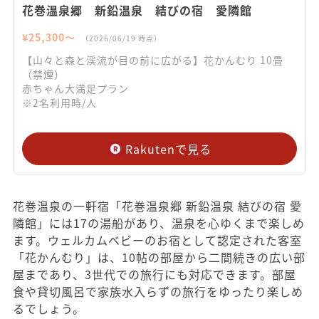
花巻温泉郷 新鉛温泉 結びの宿 愛隣館
¥
25,300
〜
（
2026/06/19
時点）
【山々と森と渓流が目の前に広がる】花かんむり 10畳
（禁煙）
赤ちゃん大満足プラン
※2名利用時/人
Rakutenで見る
花巻温泉の一軒宿「花巻温泉郷 新鉛温泉 結びの宿 愛
隣館」には17の湯船があり、温泉を心ゆくまで楽しめ
ます。ウェルカムベビーのお宿として認定された客室
「花かんむり」は、10帖の部屋から二間続きの広い部
屋まであり、3世代での旅行にも対応できます。部屋
食や貸切風呂で家族水入らずの旅行をゆったり楽しめ
るでしょう。