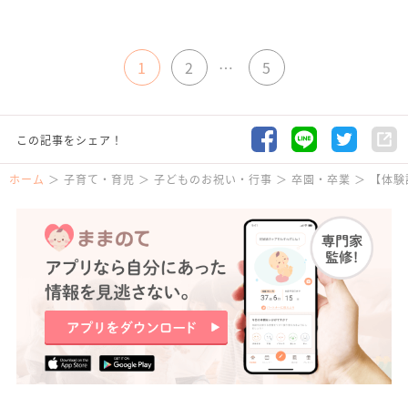
1
2
…
5
この記事をシェア！
ホーム
子育て・育児
子どものお祝い・行事
卒園・卒業
【体験