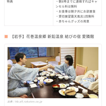
特典
・朝8時までに連絡すればキャ
ンセル料は無料
・お食事は朝夕共にお部屋食
・貸切展望露天風呂1回無料
・赤ちゃんグッズの用意
【岩手】花巻温泉郷 新鉛温泉 結びの宿 愛隣館
出典：
hb.afl.rakuten.co.jp