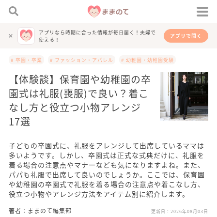
アプリなら時期に合った情報が毎日届く！夫婦で
アプリで開く
使える！
# 卒園・卒業
# ファッション・アパレル
# 幼稚園・幼稚園受験
【体験談】保育園や幼稚園の卒
園式は礼服(喪服)で良い？着こ
なし方と役立つ小物アレンジ
17選
子どもの卒園式に、礼服をアレンジして出席しているママは
多いようです。しかし、卒園式は正式な式典だけに、礼服を
着る場合の注意点やマナーなども気になりますよね。また、
パパも礼服で出席して良いのでしょうか。ここでは、保育園
や幼稚園の卒園式で礼服を着る場合の注意点や着こなし方、
役立つ小物やアレンジ方法をアイテム別に紹介します。
著者：ままのて編集部
更新日：
2026年08月03日