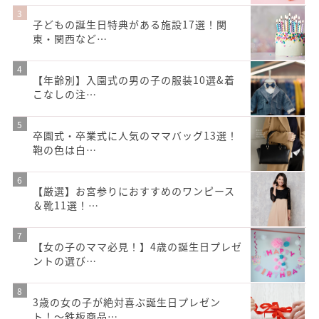
子どもの誕生日特典がある施設17選！関
東・関西など…
【年齢別】入園式の男の子の服装10選&着
こなしの注…
卒園式・卒業式に人気のママバッグ13選！
鞄の色は白…
【厳選】お宮参りにおすすめのワンピース
＆靴11選！…
【女の子のママ必見！】4歳の誕生日プレゼ
ントの選び…
3歳の女の子が絶対喜ぶ誕生日プレゼン
ト！〜鉄板商品…