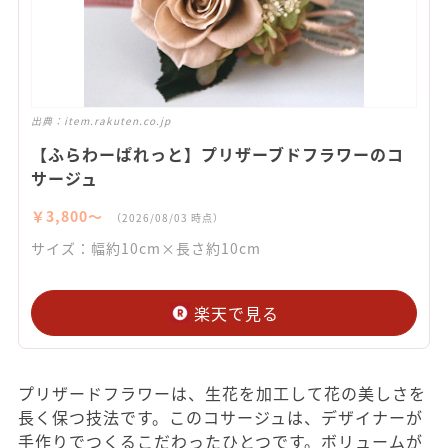
出典：
item.rakuten.co.jp
【ふらわーぱれっと】プリザーブドフラワーのコ
サージュ
￥3,800〜
（2026/08/03 時点）
サイズ：幅約10cm×長さ約10cm
楽天で見る
プリザードフラワーは、生花を加工して花の美しさを
長く保つ技法です。このコサージュは、デザイナーが
手作りでつくるこだわったひとつです。ボリュームが