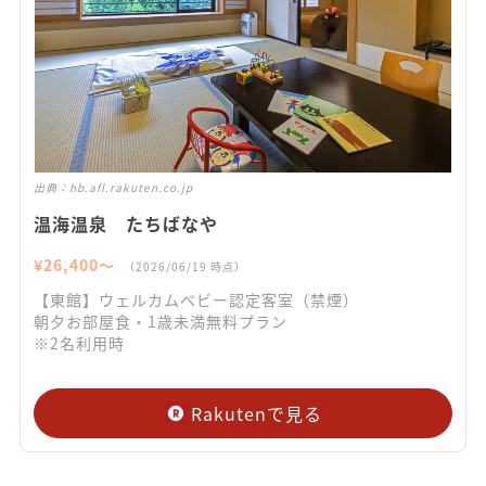
出典：
hb.afl.rakuten.co.jp
温海温泉 たちばなや
¥
26,400
〜
（
2026/06/19
時点）
【東館】ウェルカムベビー認定客室（禁煙）
朝夕お部屋食・1歳未満無料プラン
※2名利用時
Rakutenで見る