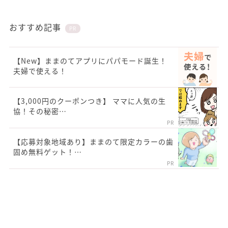
おすすめ記事
PR
【New】ままのてアプリにパパモード誕生！
夫婦で使える！
【3,000円のクーポンつき】 ママに人気の生
協！その秘密…
PR
【応募対象地域あり】ままのて限定カラーの歯
固め無料ゲット！…
PR