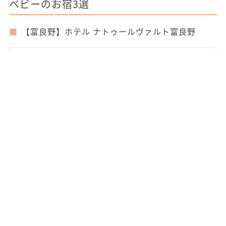
ベビーのお宿3選
【富良野】ホテル ナトゥールヴァルト富良野
出典：
hotel.travel.rakuten.co.jp
ホテル ナトゥールヴァルト富良野