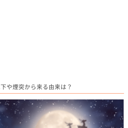
靴下や煙突から来る由来は？