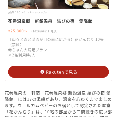
出典：
hb.afl.rakuten.co.jp
花巻温泉郷 新鉛温泉 結びの宿 愛隣館
¥
25,300
〜
（
2026/06/19
時点）
【山々と森と渓流が目の前に広がる】花かんむり 10畳
（禁煙）
赤ちゃん大満足プラン
※2名利用時/人
Rakutenで見る
花巻温泉の一軒宿「花巻温泉郷 新鉛温泉 結びの宿 愛
隣館」には17の湯船があり、温泉を心ゆくまで楽しめ
ます。ウェルカムベビーのお宿として認定された客室
「花かんむり」は、10帖の部屋から二間続きの広い部