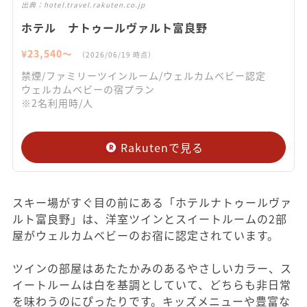
出典：
hotel.travel.rakuten.co.jp
ホテル ナトゥールヴァルト富良野
¥
23,540
〜
（
2026/06/19
時点）
禁煙/ファミリーツインルーム/ウェルカムベビー認定
ウェルカムベビーの宿プラン
※2名利用時/人
Rakutenで見る
スキー場がすぐ目の前にある「ホテルナトゥールヴァ
ルト富良野」は、洋室ツインとスイートルームの2部
屋がウェルカムベビーのお宿に認定されています。
ツインの部屋はあたたかみのあるやさしいカラー、ス
イートルームは白を基調としていて、どちらも非日常
を味わうのにぴったりです。キッズメニューや豊富な