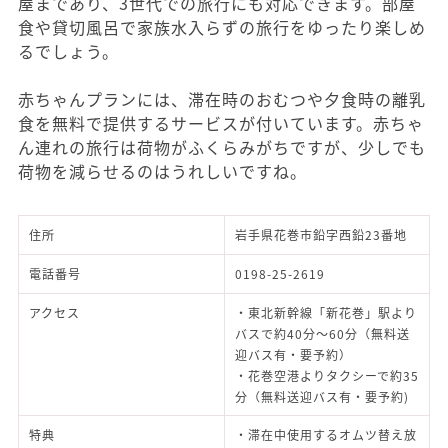
屋まであり、3世代での旅行にも対応できます。部屋
食や貸切風呂で家族水入らずの旅行をゆったり楽しめ
るでしょう。
赤ちゃんプランには、滞在時のおむつや夕食時の離乳
食を無料で提供するサービスが付いています。赤ちゃ
ん連れの旅行は荷物がふくらみがちですが、少しでも
荷物を減らせるのはうれしいですね。
住所
岩手県花巻市鉛字西鉛23番地
電話番号
0198-25-2619
アクセス
・東北新幹線「新花巻」駅より
バスで約40分～60分（無料送
迎バス有・要予約）
・花巻空港よりタクシーで約35
分（無料送迎バス有・要予約)
特典
・滞在中使用するオムツ替え放