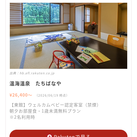
出典：
hb.afl.rakuten.co.jp
温海温泉 たちばなや
¥
26,400
〜
（
2026/06/19
時点）
【東館】ウェルカムベビー認定客室（禁煙）
朝夕お部屋食・1歳未満無料プラン
※2名利用時
Rakutenで見る