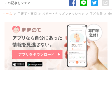
この記事をシェア！
ホーム
子育て・育児
ベビー・キッズファッション
子ども服
小