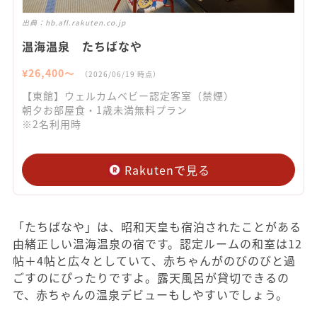
出典：
hb.afl.rakuten.co.jp
温海温泉 たちばなや
¥
26,400
〜
（
2026/06/19
時点）
【東館】ウェルカムベビー認定客室（禁煙）
朝夕お部屋食・1歳未満無料プラン
※2名利用時
Rakutenで見る
「たちばなや」は、昭和天皇も宿泊されたことがある
由緒正しい温海温泉の宿です。認定ルームの和室は12
帖＋4帖と広々としていて、赤ちゃんがのびのびと過
ごすのにぴったりですよ。露天風呂が貸切できるの
で、赤ちゃんの温泉デビューもしやすいでしょう。