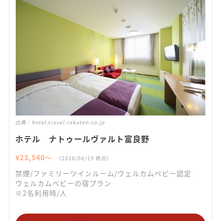
出典：
hotel.travel.rakuten.co.jp
ホテル ナトゥールヴァルト富良野
¥
23,540
〜
（
2026/06/19
時点）
禁煙/ファミリーツインルーム/ウェルカムベビー認定
ウェルカムベビーの宿プラン
※2名利用時/人