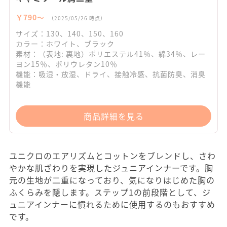
￥790〜
（2025/05/26 時点）
サイズ：130、140、150、160
カラー：ホワイト、ブラック
素材：（表地: 裏地）ポリエステル41％、綿34％、レー
ヨン15％、ポリウレタン10％
機能：吸湿・放湿、ドライ、接触冷感、抗菌防臭、消臭
機能
商品詳細を見る
ユニクロのエアリズムとコットンをブレンドし、さわ
やかな肌ざわりを実現したジュニアインナーです。胸
元の生地が二重になっており、気になりはじめた胸の
ふくらみを隠します。ステップ1の前段階として、ジ
ュニアインナーに慣れるために使用するのもおすすめ
です。