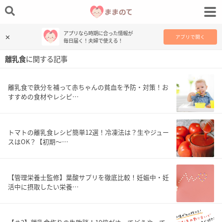
アプリなら時期に合った情報が
✕
アプリで開く
毎日届く！夫婦で使える！
離乳食
に関する記事
離乳食で鉄分を補って赤ちゃんの貧血を予防・対策！お
すすめの食材やレシピ…
トマトの離乳食レシピ簡単12選！冷凍法は？生やジュー
スはOK？【初期〜…
【管理栄養士監修】葉酸サプリを徹底比較！妊娠中・妊
活中に摂取したい栄養…