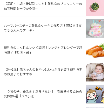
【初期・中期・後期別レシピ】離乳食のブロッコリーの
茹で時間＆手づかみ食…
ハーフバースデーの離乳食ケーキの作り方！通販で注文
できる大人のケーキ・…
離乳食のにんじんレシピ13選！レンジやブレンダーで超
時短？【初期〜完了…
【0～1歳】赤ちゃんのおやつはいつから必要？離乳食期
のお菓子のおすすめ…
「うちの子、離乳食全然食べない！」を解決するための
具体策6選【パパ小児…