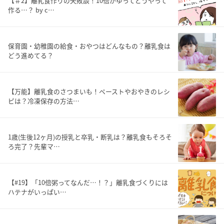
【＃2】離乳食作りの失敗談！10倍がゆってどうやって
作る…？ by c…
保育園・幼稚園の給食・おやつはどんなもの？離乳食は
どう進めてる？
【万能】離乳食のさつまいも！ペーストやおやきのレシ
ピは？冷凍保存の方法…
1歳(生後12ヶ月)の授乳と卒乳・断乳は？離乳食もそろそ
ろ完了？先輩マ…
【#19】「10倍粥ってなんだ…！？」離乳食づくりには
ハテナがいっぱい…