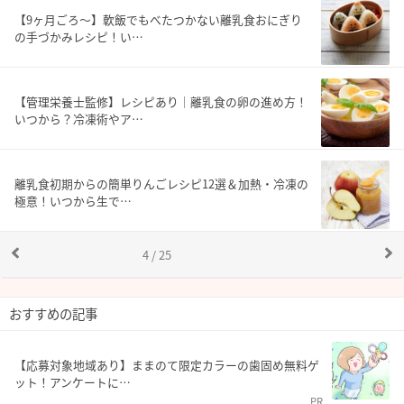
【9ヶ月ごろ〜】軟飯でもべたつかない離乳食おにぎり
の手づかみレシピ！い…
【管理栄養士監修】レシピあり｜離乳食の卵の進め方！
いつから？冷凍術やア…
離乳食初期からの簡単りんごレシピ12選＆加熱・冷凍の
極意！いつから生で…
4 / 25
おすすめの記事
【応募対象地域あり】ままのて限定カラーの歯固め無料ゲ
ット！アンケートに…
PR