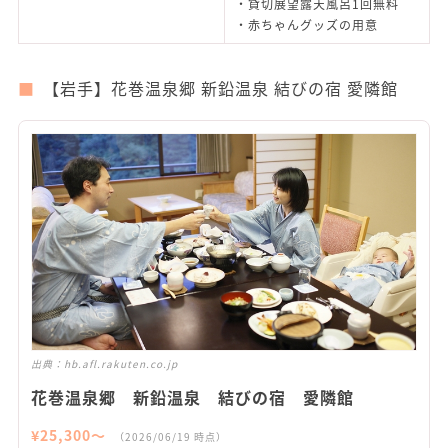
・貸切展望露天風呂1回無料
・赤ちゃんグッズの用意
【岩手】花巻温泉郷 新鉛温泉 結びの宿 愛隣館
出典：
hb.afl.rakuten.co.jp
花巻温泉郷 新鉛温泉 結びの宿 愛隣館
¥
25,300
〜
（
2026/06/19
時点）