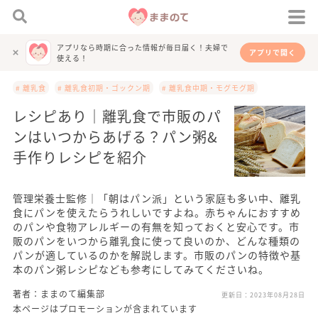
アプリなら時期に合った情報が毎日届く！夫婦で
アプリで開く
使える！
# 離乳食
# 離乳食初期・ゴックン期
# 離乳食中期・モグモグ期
レシピあり｜離乳食で市販のパ
ンはいつからあげる？パン粥&
手作りレシピを紹介
管理栄養士監修｜「朝はパン派」という家庭も多い中、離乳
食にパンを使えたらうれしいですよね。赤ちゃんにおすすめ
のパンや食物アレルギーの有無を知っておくと安心です。市
販のパンをいつから離乳食に使って良いのか、どんな種類の
パンが適しているのかを解説します。市販のパンの特徴や基
本のパン粥レシピなども参考にしてみてくださいね。
著者：ままのて編集部
更新日：
2023年08月28日
本ページはプロモーションが含まれています