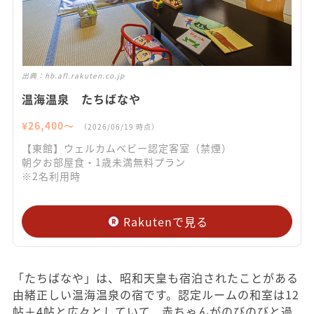
出典：
hb.afl.rakuten.co.jp
温海温泉 たちばなや
¥
26,400
〜
（
2026/06/19
時点）
【東館】ウェルカムベビー認定客室（禁煙）
朝夕お部屋食・1歳未満無料プラン
※2名利用時
Rakutenで見る
「たちばなや」は、昭和天皇も宿泊されたことがある
由緒正しい温海温泉の宿です。認定ルームの和室は12
帖＋4帖と広々としていて、赤ちゃんがのびのびと過