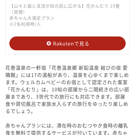
【山々と森と渓流が目の前に広がる】花かんむり 10畳
（禁煙）
赤ちゃん大満足プラン
※2名利用時/人
Rakutenで見る
花巻温泉の一軒宿「花巻温泉郷 新鉛温泉 結びの宿 愛
隣館」には17の湯船があり、温泉を心ゆくまで楽しめ
ます。ウェルカムベビーのお宿として認定された客室
「花かんむり」は、10帖の部屋から二間続きの広い部
屋まであり、3世代での旅行にも対応できます。部屋
食や貸切風呂で家族水入らずの旅行をゆったり楽しめ
るでしょう。
赤ちゃんプランには、滞在時のおむつや夕食時の離乳
食を無料で提供するサービスが付いています。赤ちゃ