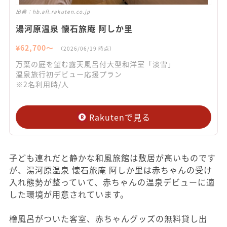
出典：
hb.afl.rakuten.co.jp
湯河原温泉 懐石旅庵 阿しか里
¥
62,700
〜
（
2026/06/19
時点）
万葉の庭を望む露天風呂付大型和洋室「淡雪」
温泉旅行初デビュー応援プラン
※2名利用時/人
Rakutenで見る
子ども連れだと静かな和風旅館は敷居が高いものです
が、湯河原温泉 懐石旅庵 阿しか里は赤ちゃんの受け
入れ態勢が整っていて、赤ちゃんの温泉デビューに適
した環境が用意されています。
檜風呂がついた客室、赤ちゃんグッズの無料貸し出