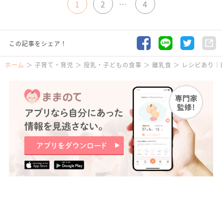
1
2
…
4
この記事をシェア！
ホーム
子育て・育児
授乳・子どもの食事
離乳食
レシピあり｜