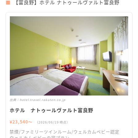
【富良野】ホテル ナトゥールヴァルト富良野
出典：
hotel.travel.rakuten.co.jp
ホテル ナトゥールヴァルト富良野
¥
23,540
〜
（
2026/06/19
時点）
禁煙/ファミリーツインルーム/ウェルカムベビー認定
ウェルカムベビーの宿プラン