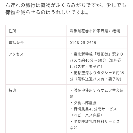
ん連れの旅行は荷物がふくらみがちですが、少しでも
荷物を減らせるのはうれしいですね。
住所
岩手県花巻市鉛字西鉛23番地
電話番号
0198-25-2619
アクセス
・東北新幹線「新花巻」駅より
バスで約40分～60分（無料送
迎バス有・要予約）
・花巻空港よりタクシーで約35
分（無料送迎バス有・要予約)
特典
・滞在中使用するオムツ替え放
題
・夕食は部屋食
・貸切風呂45分間サービス
（ベビーバス完備）
・夕食時離乳食無料サービス
など