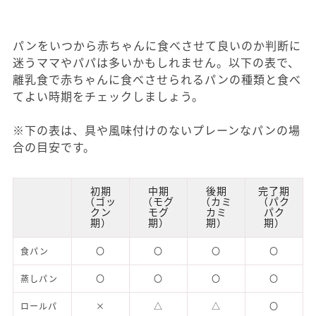
パンをいつから赤ちゃんに食べさせて良いのか判断に
迷うママやパパは多いかもしれません。以下の表で、
離乳食で赤ちゃんに食べさせられるパンの種類と食べ
てよい時期をチェックしましょう。
※下の表は、具や風味付けのないプレーンなパンの場
合の目安です。
初期
中期
後期
完了期
（ゴッ
（モグ
（カミ
（パク
クン
モグ
カミ
パク
期）
期）
期）
期）
食パン
〇
〇
〇
〇
蒸しパン
〇
〇
〇
〇
ロールパ
×
△
△
〇