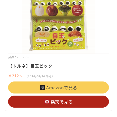
出典：
amzn.to
【トルネ】目玉ピック
￥212〜
（2020/08/24 時点）
Amazonで見る
楽天で見る