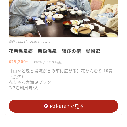
出典：
hb.afl.rakuten.co.jp
花巻温泉郷 新鉛温泉 結びの宿 愛隣館
¥
25,300
〜
（
2026/06/19
時点）
【山々と森と渓流が目の前に広がる】花かんむり 10畳
（禁煙）
赤ちゃん大満足プラン
※2名利用時/人
Rakutenで見る