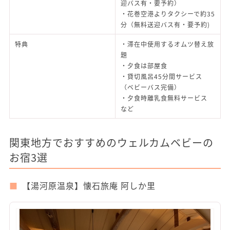
迎バス有・要予約）
・花巻空港よりタクシーで約35
分（無料送迎バス有・要予約)
特典
・滞在中使用するオムツ替え放
題
・夕食は部屋食
・貸切風呂45分間サービス
（ベビーバス完備）
・夕食時離乳食無料サービス
など
関東地方でおすすめのウェルカムベビーの
お宿3選
【湯河原温泉】懐石旅庵 阿しか里