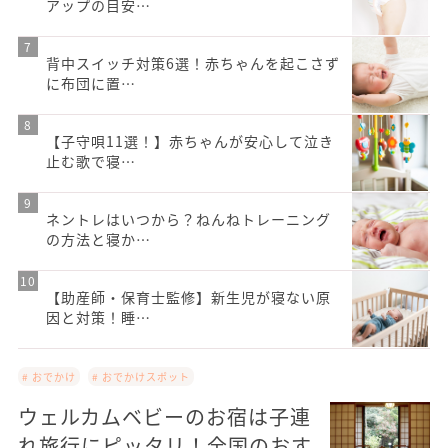
アップの目安…
背中スイッチ対策6選！赤ちゃんを起こさず
に布団に置…
【子守唄11選！】赤ちゃんが安心して泣き
止む歌で寝…
ネントレはいつから？ねんねトレーニング
の方法と寝か…
【助産師・保育士監修】新生児が寝ない原
因と対策！睡…
# おでかけ
# おでかけスポット
ウェルカムベビーのお宿は子連
れ旅行にピッタリ！全国のおす