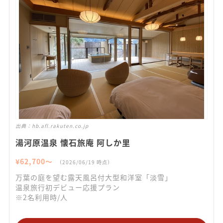
出典：
hb.afl.rakuten.co.jp
湯河原温泉 懐石旅庵 阿しか里
¥
62,700
〜
（
2026/06/19
時点）
万葉の庭を望む露天風呂付大型和洋室「淡雪」
温泉旅行初デビュー応援プラン
※2名利用時/人