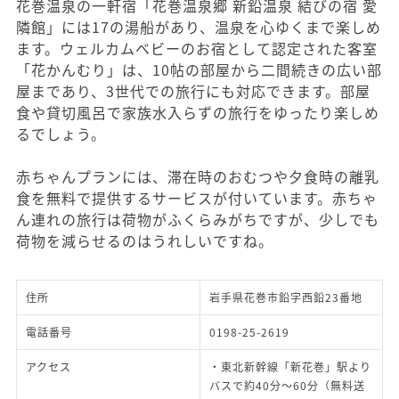
花巻温泉の一軒宿「花巻温泉郷 新鉛温泉 結びの宿 愛
隣館」には17の湯船があり、温泉を心ゆくまで楽しめ
ます。ウェルカムベビーのお宿として認定された客室
「花かんむり」は、10帖の部屋から二間続きの広い部
屋まであり、3世代での旅行にも対応できます。部屋
食や貸切風呂で家族水入らずの旅行をゆったり楽しめ
るでしょう。
赤ちゃんプランには、滞在時のおむつや夕食時の離乳
食を無料で提供するサービスが付いています。赤ちゃ
ん連れの旅行は荷物がふくらみがちですが、少しでも
荷物を減らせるのはうれしいですね。
住所
岩手県花巻市鉛字西鉛23番地
電話番号
0198-25-2619
アクセス
・東北新幹線「新花巻」駅より
バスで約40分～60分（無料送