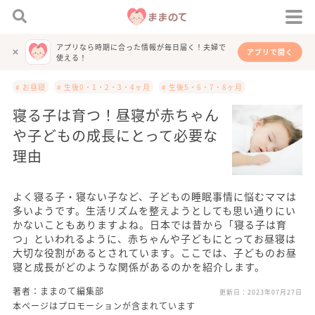
アプリなら時期に合った情報が毎日届く！夫婦で
アプリで開く
使える！
# お昼寝
# 生後0・1・2・3・4ヶ月
# 生後5・6・7・8ヶ月
寝る子は育つ！昼寝が赤ちゃん
や子どもの成長にとって必要な
理由
よく寝る子・寝ない子など、子どもの睡眠事情に悩むママは
多いようです。生活リズムを整えようとしても思い通りにい
かないこともありますよね。日本では昔から「寝る子は育
つ」といわれるように、赤ちゃんや子どもにとってお昼寝は
大切な役割があるとされています。ここでは、子どものお昼
寝と成長がどのような関係があるのかを紹介します。
著者：ままのて編集部
更新日：
2023年07月27日
本ページはプロモーションが含まれています