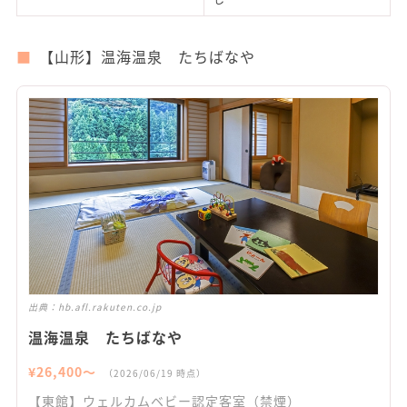
【山形】温海温泉 たちばなや
出典：
hb.afl.rakuten.co.jp
温海温泉 たちばなや
¥
26,400
〜
（
2026/06/19
時点）
【東館】ウェルカムベビー認定客室（禁煙）