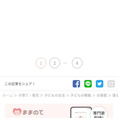
1
2
…
4
この記事をシェア！
ホーム
子育て・育児
子どもの生活
子どもの睡眠
お昼寝
寝