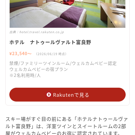
出典：
hotel.travel.rakuten.co.jp
ホテル ナトゥールヴァルト富良野
¥
23,540
〜
（
2026/06/19
時点）
禁煙/ファミリーツインルーム/ウェルカムベビー認定
ウェルカムベビーの宿プラン
※2名利用時/人
Rakutenで見る
スキー場がすぐ目の前にある「ホテルナトゥールヴァ
ルト富良野」は、洋室ツインとスイートルームの2部
屋がウェルカムベビーのお宿に認定されています。