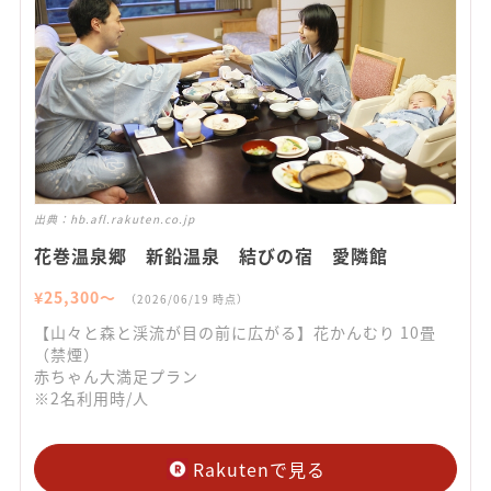
出典：
hb.afl.rakuten.co.jp
花巻温泉郷 新鉛温泉 結びの宿 愛隣館
¥
25,300
〜
（
2026/06/19
時点）
【山々と森と渓流が目の前に広がる】花かんむり 10畳
（禁煙）
赤ちゃん大満足プラン
※2名利用時/人
Rakutenで見る