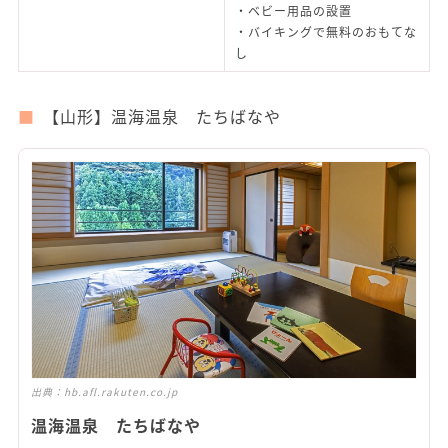
・ベビー用品の設置
・バイキングで無料のおもてな
し
【山形】温海温泉 たちばなや
出典：
hb.afl.rakuten.co.jp
温海温泉 たちばなや