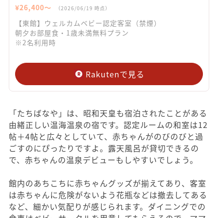
¥
26,400
〜
（
2026/06/19
時点）
【東館】ウェルカムベビー認定客室（禁煙）
朝夕お部屋食・1歳未満無料プラン
※2名利用時
Rakutenで見る
「たちばなや」は、昭和天皇も宿泊されたことがある
由緒正しい温海温泉の宿です。認定ルームの和室は12
帖＋4帖と広々としていて、赤ちゃんがのびのびと過
ごすのにぴったりですよ。露天風呂が貸切できるの
で、赤ちゃんの温泉デビューもしやすいでしょう。
館内のあちこちに赤ちゃんグッズが揃えてあり、客室
は赤ちゃんに危険がないよう花瓶などは撤去してある
など、細かい気配りが感じられます。ダイニングでの