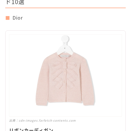
ド10選
Dior
出典：
cdn-images.farfetch-contents.com
リボンカーディガン