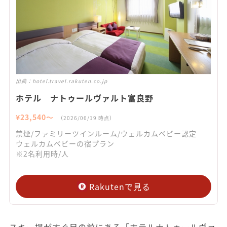
出典：
hotel.travel.rakuten.co.jp
ホテル ナトゥールヴァルト富良野
¥
23,540
〜
（
2026/06/19
時点）
禁煙/ファミリーツインルーム/ウェルカムベビー認定
ウェルカムベビーの宿プラン
※2名利用時/人
Rakutenで見る