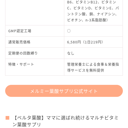
B6、ビタミンB12、ビタミン
C、ビタミンD、ビタミンE、パ
ントテン酸、銅、ナイアシン、
ビオチン、n-3系脂肪酸）
GMP認定工場
○
通常販売価格
6,580円（1日219円）
定期便の回数縛り
なし
特徴・サポート
管理栄養士による食事＆栄養指
導サービスを無料提供
メルミー葉酸サプリ公式サイト
【ベルタ葉酸】ママに選ばれ続けるマルチビタミ
ン葉酸サプリ