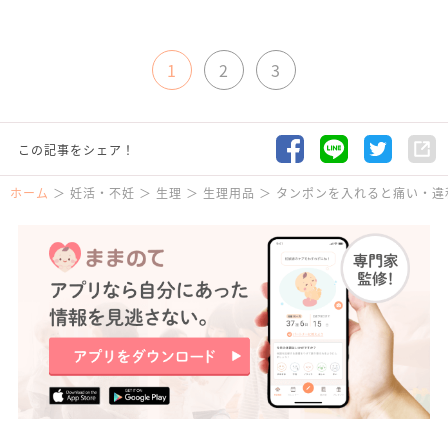
1
2
3
この記事をシェア！
ホーム
妊活・不妊
生理
生理用品
タンポンを入れると痛い・違