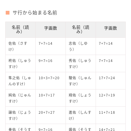
サ行から始まる名前
名前（読
名前（読
字画数
字画数
み）
み）
佐佑（さす
7+7=14
志佑（しゆ
7+7=14
け）
う）
柊佑（しゅう
9+7=16
秀佑（しゅう
7+7=14
すけ）
すけ）
隼之佑（しゅ
10+3+7=20
駿佑（しゅん
17+7=24
んのすけ）
すけ）
純佑（じゅん
10+7=17
翔佑（しょう
12+7=19
すけ）
すけ）
譲佑（じょう
20+7=27
進佑（しんす
11+7=18
すけ）
け）
奏佑（そうす
9+7=16
颯佑（そうす
14+7=21