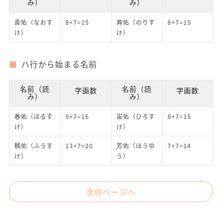
み）
み）
直佑（なおす
8+7=15
典佑（のりす
8+7=15
け）
け）
ハ行から始まる名前
名前（読
名前（読
字画数
字画数
み）
み）
春佑（はるす
9+7=16
宙佑（ひろす
8+7=15
け）
け）
楓佑（ふうす
13+7=20
芳佑（ほうゆ
7+7=14
け）
う）
次のページへ