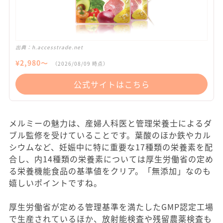
出典：
h.accesstrade.net
¥
2,980
〜
（
2026/08/09
時点）
公式サイトはこちら
メルミーの魅力は、産婦人科医と管理栄養士によるダ
ブル監修を受けていることです。葉酸のほか鉄やカル
シウムなど、妊娠中に特に重要な17種類の栄養素を配
合し、内14種類の栄養素については厚生労働省の定め
る栄養機能食品の基準値をクリア。「無添加」なのも
嬉しいポイントですね。
厚生労働省が定める管理基準を満たしたGMP認定工場
で生産されているほか、放射能検査や残留農薬検査も