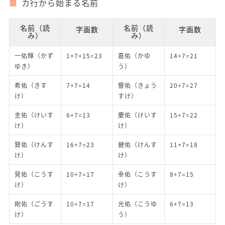
カ行から始まる名前
名前（読
名前（読
字画数
字画数
み）
み）
一佑輝（かず
1+7+15=23
嘉佑（かゆ
14+7=21
ゆき）
う）
希佑（きす
7+7=14
響佑（きょう
20+7=27
け）
すけ）
圭佑（けいす
6+7=13
慶佑（けいす
15+7=22
け）
け）
賢佑（けんす
16+7=23
健佑（けんす
11+7=18
け）
け）
晃佑（こうす
10+7=17
幸佑（こうす
8+7=15
け）
け）
剛佑（ごうす
10+7=17
光佑（こうゆ
6+7=13
け）
う）