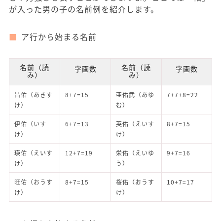
が入った男の子の名前例を紹介します。
ア行から始まる名前
名前（読
名前（読
字画数
字画数
み）
み）
昌佑（あきす
8+7=15
亜佑武（あゆ
7+7+8=22
け）
む）
伊佑（いす
6+7=13
英佑（えいす
8+7=15
け）
け）
瑛佑（えいす
12+7=19
栄佑（えいゆ
9+7=16
け）
う）
旺佑（おうす
8+7=15
桜佑（おうす
10+7=17
け）
け）