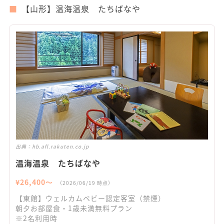
【山形】温海温泉 たちばなや
出典：
hb.afl.rakuten.co.jp
温海温泉 たちばなや
¥
26,400
〜
（
2026/06/19
時点）
【東館】ウェルカムベビー認定客室（禁煙）
朝夕お部屋食・1歳未満無料プラン
※2名利用時