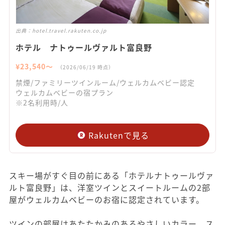
出典：
hotel.travel.rakuten.co.jp
ホテル ナトゥールヴァルト富良野
¥
23,540
〜
（
2026/06/19
時点）
禁煙/ファミリーツインルーム/ウェルカムベビー認定
ウェルカムベビーの宿プラン
※2名利用時/人
Rakutenで見る
スキー場がすぐ目の前にある「ホテルナトゥールヴァ
ルト富良野」は、洋室ツインとスイートルームの2部
屋がウェルカムベビーのお宿に認定されています。
ツインの部屋はあたたかみのあるやさしいカラー、ス