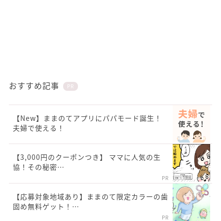
おすすめ記事
PR
【New】ままのてアプリにパパモード誕生！
夫婦で使える！
【3,000円のクーポンつき】 ママに人気の生
協！その秘密…
PR
【応募対象地域あり】ままのて限定カラーの歯
固め無料ゲット！…
PR