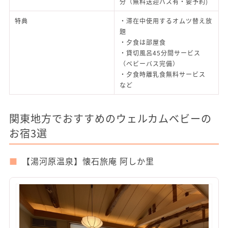
分（無料送迎バス有・要予約)
特典
・滞在中使用するオムツ替え放
題
・夕食は部屋食
・貸切風呂45分間サービス
（ベビーバス完備）
・夕食時離乳食無料サービス
など
関東地方でおすすめのウェルカムベビーの
お宿3選
【湯河原温泉】懐石旅庵 阿しか里