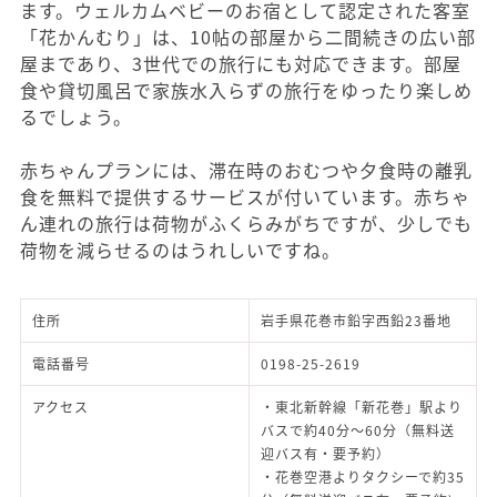
ます。ウェルカムベビーのお宿として認定された客室
「花かんむり」は、10帖の部屋から二間続きの広い部
屋まであり、3世代での旅行にも対応できます。部屋
食や貸切風呂で家族水入らずの旅行をゆったり楽しめ
るでしょう。
赤ちゃんプランには、滞在時のおむつや夕食時の離乳
食を無料で提供するサービスが付いています。赤ちゃ
ん連れの旅行は荷物がふくらみがちですが、少しでも
荷物を減らせるのはうれしいですね。
住所
岩手県花巻市鉛字西鉛23番地
電話番号
0198-25-2619
アクセス
・東北新幹線「新花巻」駅より
バスで約40分～60分（無料送
迎バス有・要予約）
・花巻空港よりタクシーで約35