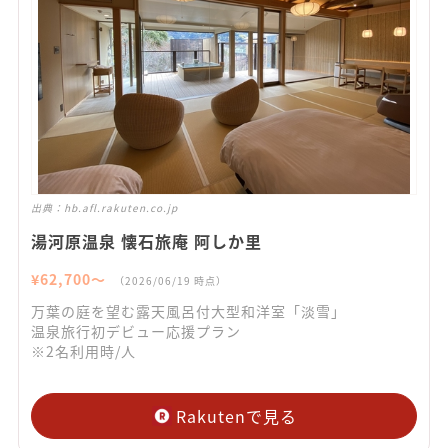
出典：
hb.afl.rakuten.co.jp
湯河原温泉 懐石旅庵 阿しか里
¥
62,700
〜
（
2026/06/19
時点）
万葉の庭を望む露天風呂付大型和洋室「淡雪」
温泉旅行初デビュー応援プラン
※2名利用時/人
Rakutenで見る