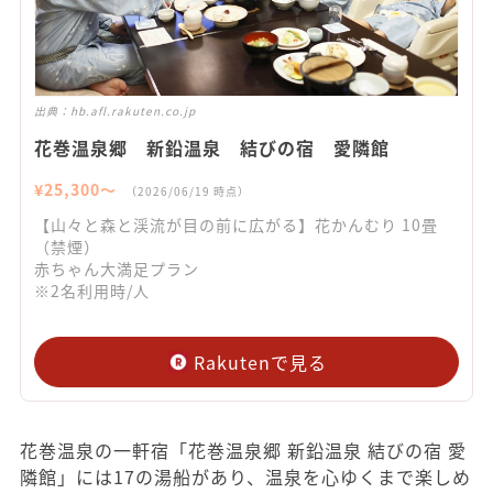
出典：
hb.afl.rakuten.co.jp
花巻温泉郷 新鉛温泉 結びの宿 愛隣館
¥
25,300
〜
（
2026/06/19
時点）
【山々と森と渓流が目の前に広がる】花かんむり 10畳
（禁煙）
赤ちゃん大満足プラン
※2名利用時/人
Rakutenで見る
花巻温泉の一軒宿「花巻温泉郷 新鉛温泉 結びの宿 愛
隣館」には17の湯船があり、温泉を心ゆくまで楽しめ