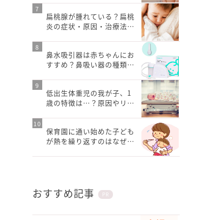
扁桃腺が腫れている？扁桃
炎の症状・原因・治療法…
鼻水吸引器は赤ちゃんにお
すすめ？鼻吸い器の種類…
低出生体重児の我が子、1
歳の特徴は…？原因やリ…
保育園に通い始めた子ども
が熱を繰り返すのはなぜ…
おすすめ記事
PR