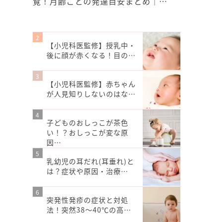
覧！月齢ごとの発達目安まとめ｜…
【小児科医監修】授乳中・
後に顔が赤くなる！目の…
【小児科医監修】赤ちゃん
が人見知りしないのはな…
子どものおしっこが茶色
い！？おしっこが変な原
因…
乳幼児の耳だれ(耳垂れ)と
は？症状や原因・治療…
突発性発疹の症状と対処
法！突然38～40℃の高…