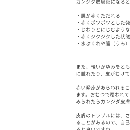
カンジダ皮膚炎になると
・肌が赤くただれる
・赤くポツポツとした
・じわりとにじむよう
・赤くジクジクした状
・水ぶくれや膿（うみ
また、軽いかゆみをと
に腫れたり、皮がむけて
赤い発疹があらわれる
ます。おむつで覆われて
みられたらカンジダ皮膚
皮膚のトラブルには、
ることがあるので、自
ると良いですね。