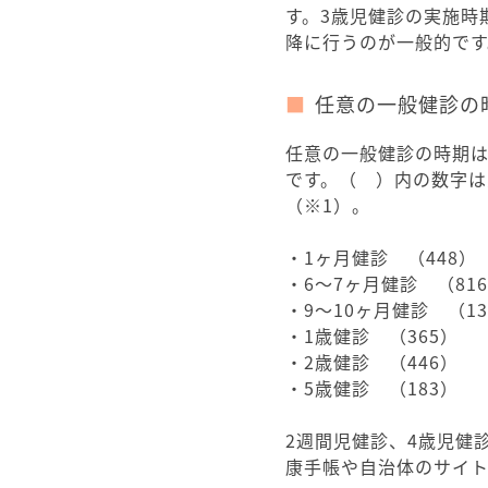
す。3歳児健診の実施時
降に行うのが一般的です
任意の一般健診の
任意の一般健診の時期
です。（ ）内の数字は
（※1）。
・1ヶ月健診 （448）
・6～7ヶ月健診 （81
・9～10ヶ月健診 （13
・1歳健診 （365）
・2歳健診 （446）
・5歳健診 （183）
2週間児健診、4歳児健
康手帳や自治体のサイ