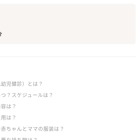
介
乳幼児健診）とは？
いつ？スケジュールは？
内容は？
費用は？
の赤ちゃんとママの服装は？
必要な持ち物は？