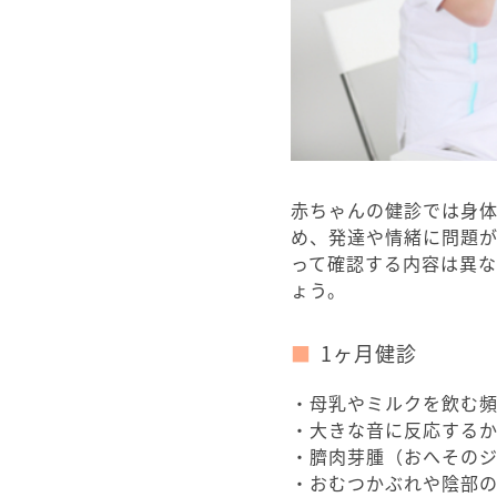
赤ちゃんの健診では身
め、発達や情緒に問題
って確認する内容は異
ょう。
1ヶ月健診
・母乳やミルクを飲む
・大きな音に反応する
・臍肉芽腫（おへそのジ
・おむつかぶれや陰部