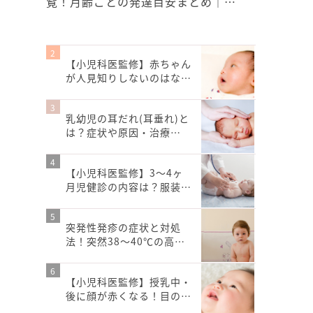
覧！月齢ごとの発達目安まとめ｜…
【小児科医監修】赤ちゃん
が人見知りしないのはな…
乳幼児の耳だれ(耳垂れ)と
は？症状や原因・治療…
【小児科医監修】3～4ヶ
月児健診の内容は？服装…
突発性発疹の症状と対処
法！突然38～40℃の高…
【小児科医監修】授乳中・
後に顔が赤くなる！目の…