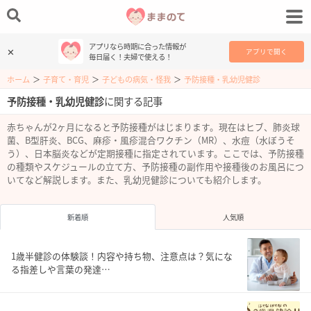
アプリなら時期に合った情報が
✕
アプリで開く
毎日届く！夫婦で使える！
ホーム
＞
子育て・育児
＞
子どもの病気・怪我
＞
予防接種・乳幼児健診
予防接種・乳幼児健診
に関する記事
赤ちゃんが2ヶ月になると予防接種がはじまります。現在はヒブ、肺炎球
菌、B型肝炎、BCG、麻疹・風疹混合ワクチン（MR）、水痘（水ぼうそ
う）、日本脳炎などが定期接種に指定されています。ここでは、予防接種
の種類やスケジュールの立て方、予防接種の副作用や接種後のお風呂につ
いてなど解説します。また、乳幼児健診についても紹介します。
新着順
人気順
1歳半健診の体験談！内容や持ち物、注意点は？気にな
る指差しや言葉の発達…