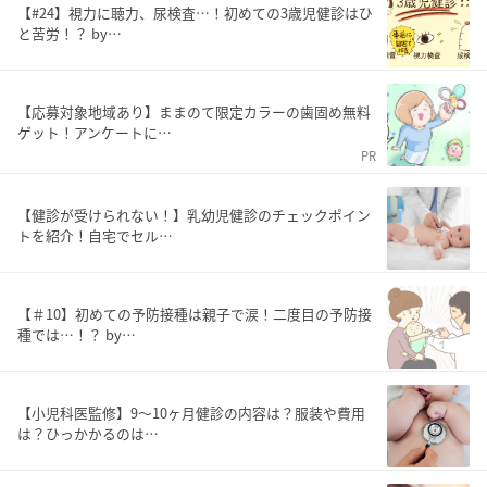
【#24】視力に聴力、尿検査…！初めての3歳児健診はひ
と苦労！？ by…
【応募対象地域あり】ままのて限定カラーの歯固め無料
ゲット！アンケートに…
PR
【健診が受けられない！】乳幼児健診のチェックポイン
トを紹介！自宅でセル…
【＃10】初めての予防接種は親子で涙！二度目の予防接
種では…！？ by…
【小児科医監修】9〜10ヶ月健診の内容は？服装や費用
は？ひっかかるのは…