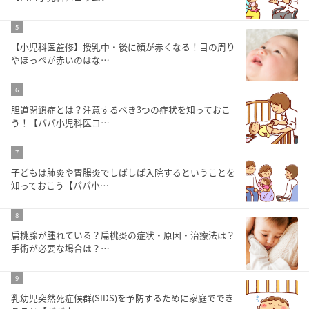
5
【小児科医監修】授乳中・後に顔が赤くなる！目の周り
やほっぺが赤いのはな…
6
胆道閉鎖症とは？注意するべき3つの症状を知っておこ
う！【パパ小児科医コ…
7
子どもは肺炎や胃腸炎でしばしば入院するということを
知っておこう【パパ小…
8
扁桃腺が腫れている？扁桃炎の症状・原因・治療法は？
手術が必要な場合は？…
9
乳幼児突然死症候群(SIDS)を予防するために家庭ででき