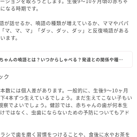
ーションを取ろうとします。生後9～10ヶ月頃の赤ちゃ
になる時期です。
喃語が話せるか、喃語の種類が増えているか、ママやパパ
「マ、マ、マ」「ダッ、ダッ、ダッ」と反復喃語がある
います。
ちゃんの喃語とは？いつからしゃべる？発達との関係や種…
ック
本数には個人差があります。一般的に、生後9～10ヶ月
下4本ずつ生えているでしょう。まだ生えてこない子もい
観察でよいでしょう。健診では、赤ちゃんの歯が何本生
だけではなく、虫歯にならないための予防についてもアド
ブラシで歯を磨く習慣をつけることや、食後に水やお茶を