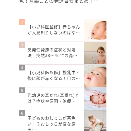
覧！月齢ごとの発達目安まとめ｜…
【小児科医監修】赤ちゃん
が人見知りしないのはな…
突発性発疹の症状と対処
法！突然38～40℃の高…
【小児科医監修】授乳中・
後に顔が赤くなる！目の…
乳幼児の耳だれ(耳垂れ)と
は？症状や原因・治療…
子どものおしっこが茶色
い！？おしっこが変な原
因…