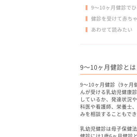
9～10ヶ月健診で
健診を受けて赤ち
あわせて読みたい
9～10ヶ月健診とは
9～10ヶ月健診（9ヶ月
んが受ける乳幼児健康
しているか、発達状況
科医や看護師、栄養士
みを相談することもで
乳幼児健診は母子保健
健診には1歳6ヶ月健診