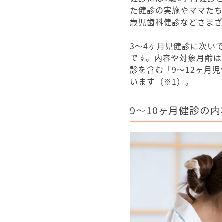
た健診の実施やママたち
歳児歯科健診などさまざ
3～4ヶ月児健診に次い
です。内容や対象月齢は
診を含む「9～12ヶ月
います（※1）。
9～10ヶ月健診の