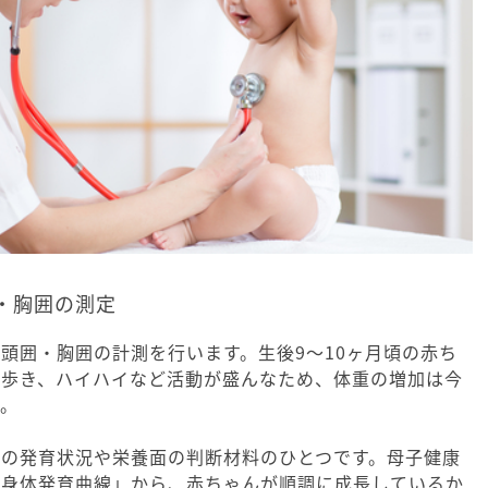
・胸囲の測定
頭囲・胸囲の計測を行います。生後9～10ヶ月頃の赤ち
い歩き、ハイハイなど活動が盛んなため、体重の増加は今
う。
んの発育状況や栄養面の判断材料のひとつです。母子健康
児身体発育曲線」から、赤ちゃんが順調に成長しているか