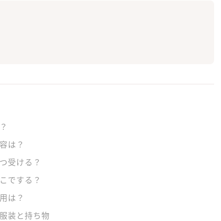
は？
内容は？
いつ受ける？
どこでする？
費用は？
の服装と持ち物