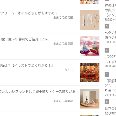
鯉のぼ
室内用
はクリーム・オイルどちらがおすすめ？
【イン
ままのて編集部
78582 v
5
七夕の
飾りの
2歳.3歳～年齢別でご紹介！2026
53430 v
ままのて編集部
6
【20
おすす
場所は？【イラストでよくわかる！】
9860 vi
りんこ
7
【図解
どもに
りまで
れでかわいいブランドは？親王飾り・ケース飾りがお
238383 
ままのて編集部
8
世界の
贈り物