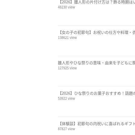
【2026】雛人形の片付け方は？飾る時期
48230 view
【女の子の初節句】お祝いの仕方や料理・
138621 view
雛人形やひな祭りの意味・由来を子どもに
127925 view
【2026】ひな祭りのお菓子おすすめ！話
53922 view
【体験談】初節句の内祝いに喜ばれるギフト
87827 view