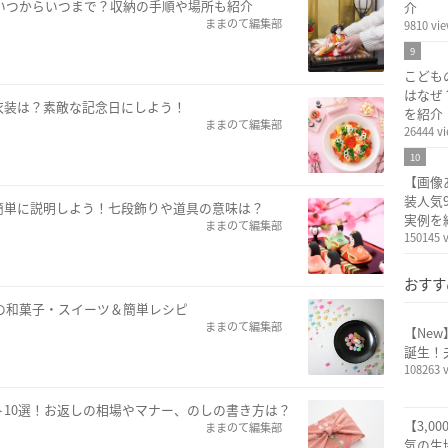
はいつからいつまで？収納の手順や場所も紹介
介
ままのて編集部
9810 vi
9
こども
はなぜ
衣装は？素敵な記念日にしよう！
を紹介
ままのて編集部
26444 v
10
【画像
装人気
簡単に説明しよう！七段飾りや道具の意味は？
実例を
ままのて編集部
150145 
おすす
題の和菓子・スイーツ＆簡単レシピ
ままのて編集部
【Ne
誕生！
108263 
10選！お返しの相場やマナー、のしの書き方は？
【3,0
ままのて編集部
気の生