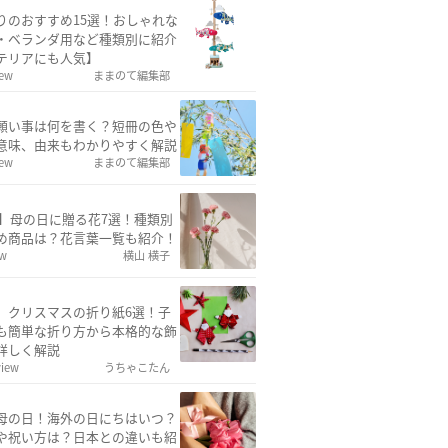
りのおすすめ15選！おしゃれな
・ベランダ用など種類別に紹介
テリアにも人気】
iew
ままのて編集部
願い事は何を書く？短冊の色や
意味、由来もわかりやすく解説
iew
ままのて編集部
26】母の日に贈る花7選！種類別
め商品は？花言葉一覧も紹介！
ew
横山 横子
】クリスマスの折り紙6選！子
も簡単な折り方から本格的な飾
詳しく解説
view
うちゃこたん
母の日！海外の日にちはいつ？
や祝い方は？日本との違いも紹