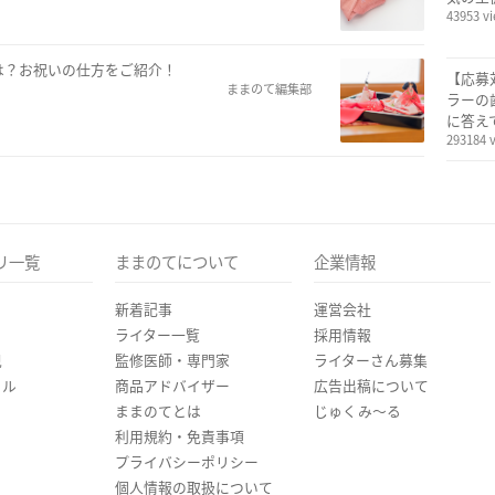
43953 v
は？お祝いの仕方をご紹介！
【応募
ままのて編集部
ラーの
に答え
293184 
リ一覧
ままのてについて
企業情報
新着記事
運営会社
ライター一覧
採用情報
児
監修医師・専門家
ライターさん募集
イル
商品アドバイザー
広告出稿について
ままのてとは
じゅくみ〜る
利用規約・免責事項
プライバシーポリシー
個人情報の取扱について