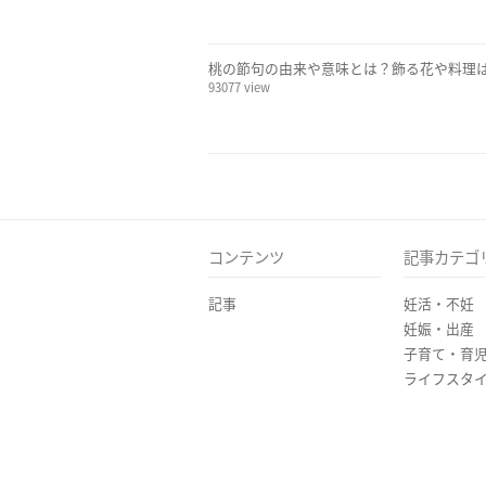
桃の節句の由来や意味とは？飾る花や料理
93077 view
コンテンツ
記事カテゴ
記事
妊活・不妊
妊娠・出産
子育て・育
ライフスタ