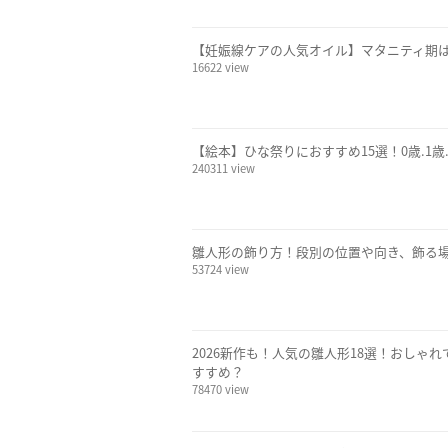
【妊娠線ケアの人気オイル】マタニティ期
16622 view
【絵本】ひな祭りにおすすめ15選！0歳.1歳.
240311 view
雛人形の飾り方！段別の位置や向き、飾る
53724 view
2026新作も！人気の雛人形18選！おしゃ
すすめ？
78470 view