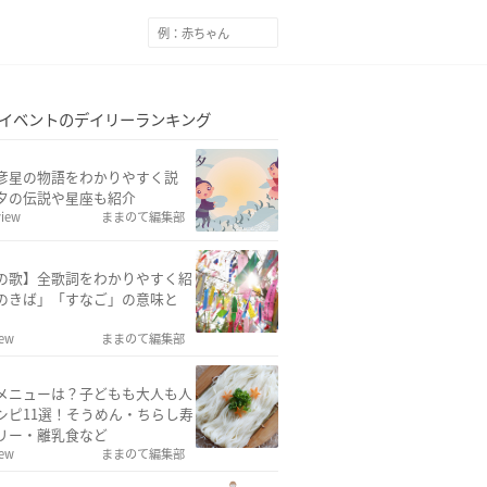
イベントのデイリーランキング
彦星の物語をわかりやすく説
夕の伝説や星座も紹介
view
ままのて編集部
の歌】全歌詞をわかりやすく紹
のきば」「すなご」の意味と
iew
ままのて編集部
メニューは？子どもも大人も人
シピ11選！そうめん・ちらし寿
リー・離乳食など
iew
ままのて編集部