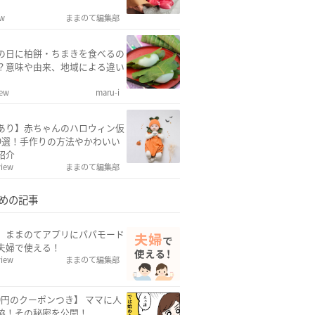
ew
ままのて編集部
の日に柏餅・ちまきを食べるの
？意味や由来、地域による違い
iew
maru-i
あり】赤ちゃんのハロウィン仮
9選！手作りの方法やかわいい
紹介
view
ままのて編集部
めの記事
w】ままのてアプリにパパモード
夫婦で使える！
view
ままのて編集部
00円のクーポンつき】 ママに人
協！その秘密を公開！