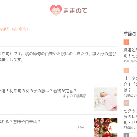
な祭り（桃の節句）
季節の
1
織姫と
の節句）です。桃の節句の由来やお祝いのしきたり、雛人形の選び
明！七
お届けします。
190189 
2
【七夕
介！「
は？
3選！初節句の女の子の服は？着物が定番？
43862 v
ままのて編集部
3
七夕の
気のレ
作れる？意味や由来は？
司・ゼ
りんこ
37004 v
4