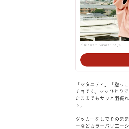
出典：
item.rakuten.co.jp
「マタニティ」「抱っこ
チョです。ママひとり
たままでもサッと羽織れ
す。
ダッカーなしでそのま
ーなどカラーバリエー