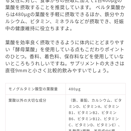
る女性に対し、食事からの摂取に加えて1日400μgの
葉酸を摂取することを推奨しています。 ベルタ葉酸か
らは480μgの葉酸を手軽に摂取できるほか、鉄分やカ
ルシウム、ビタミン、ミネラルなどが摂取でき、妊娠
中の健康維持に役立ちますよ。
葉酸を効率良く摂取できるように体内にとどまりやす
い「酵母葉酸」を使用している点もこだわりポイント
のひとつ。香料、着色料、保存料などを使用していな
いところもうれしいですね。サプリメントの大きさは
直径9mmと小さく比較的飲みやすいでしょう。
モノグルタミン酸型の葉酸量
480μg
葉酸以外の大切な成分
（鉄、亜鉛、カルシウム、ビタ
ミンD、ビタミンA、ビタミン
B1、ビタミンB2、ビタミン
B6、ビタミンB12、ビタミン
C、ビタミンD、ビタミンE）、
乳酸菌2種類、美容成分5種