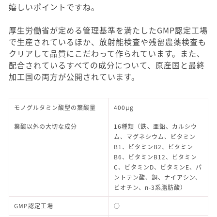
嬉しいポイントですね。
厚生労働省が定める管理基準を満たしたGMP認定工場
で生産されているほか、放射能検査や残留農薬検査も
クリアして品質にこだわって作られています。また、
配合されているすべての成分について、原産国と最終
加工国の両方が公開されています。
モノグルタミン酸型の葉酸量
400μg
葉酸以外の大切な成分
16種類（鉄、亜鉛、カルシウ
ム、マグネシウム、ビタミン
B1、ビタミンB2、ビタミン
B6、ビタミンB12、ビタミン
C、ビタミンD、ビタミンE、パ
ントテン酸、銅、ナイアシン、
ビオチン、n-3系脂肪酸）
GMP認定工場
○