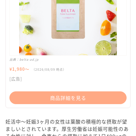
出典：
belta-ad.jp
¥
1,980
〜
（
2026/08/09
時点）
[広告]
商品詳細を見る
妊活中～妊娠3ヶ月の女性は葉酸の積極的な摂取が望
ましいとされています。厚生労働省は妊娠可能性のあ