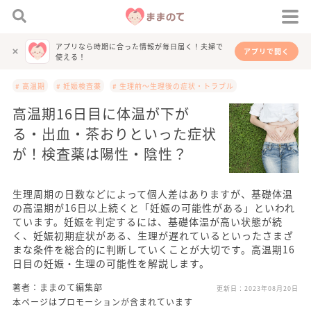
アプリなら時期に合った情報が毎日届く！夫婦で
アプリで開く
使える！
# 高温期
# 妊娠検査薬
# 生理前～生理後の症状・トラブル
高温期16日目に体温が下が
る・出血・茶おりといった症状
が！検査薬は陽性・陰性？
生理周期の日数などによって個人差はありますが、基礎体温
の高温期が16日以上続くと「妊娠の可能性がある」といわれ
ています。妊娠を判定するには、基礎体温が高い状態が続
く、妊娠初期症状がある、生理が遅れているといったさまざ
まな条件を総合的に判断していくことが大切です。高温期16
日目の妊娠・生理の可能性を解説します。
著者：ままのて編集部
更新日：
2023年08月20日
本ページはプロモーションが含まれています