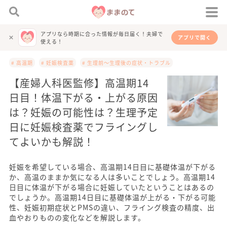
アプリなら時期に合った情報が毎日届く！夫婦で
アプリで開く
使える！
# 高温期
# 妊娠検査薬
# 生理前～生理後の症状・トラブル
【産婦人科医監修】高温期14
日目！体温下がる・上がる原因
は？妊娠の可能性は？生理予定
日に妊娠検査薬でフライングし
てよいかも解説！
妊娠を希望している場合、高温期14日目に基礎体温が下がる
か、高温のままか気になる人は多いことでしょう。高温期14
日目に体温が下がる場合に妊娠していたということはあるの
でしょうか。高温期14日目に基礎体温が上がる・下がる可能
性、妊娠初期症状とPMSの違い、フライング検査の精度、出
血やおりものの変化などを解説します。