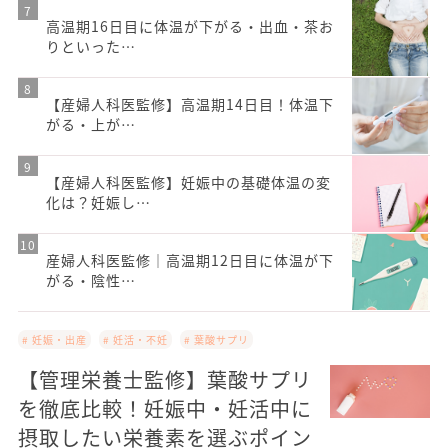
高温期16日目に体温が下がる・出血・茶お
りといった…
【産婦人科医監修】高温期14日目！体温下
がる・上が…
【産婦人科医監修】妊娠中の基礎体温の変
化は？妊娠し…
産婦人科医監修｜高温期12日目に体温が下
がる・陰性…
# 妊娠・出産
# 妊活・不妊
# 葉酸サプリ
【管理栄養士監修】葉酸サプリ
を徹底比較！妊娠中・妊活中に
摂取したい栄養素を選ぶポイン