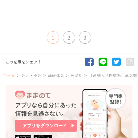
1
2
3
この記事をシェア！
ホーム
妊活・不妊
基礎体温
高温期
【産婦人科医監修】高温期