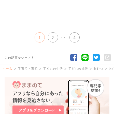
1
2
…
4
この記事をシェア！
ホーム
子育て・育児
子どもの生活
子どもの排泄
おむつ
お