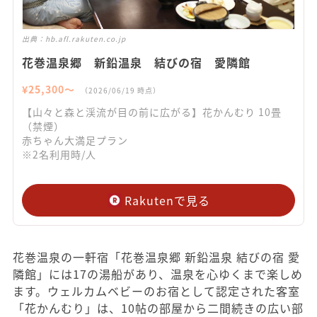
出典：
hb.afl.rakuten.co.jp
花巻温泉郷 新鉛温泉 結びの宿 愛隣館
¥
25,300
〜
（
2026/06/19
時点）
【山々と森と渓流が目の前に広がる】花かんむり 10畳
（禁煙）
赤ちゃん大満足プラン
※2名利用時/人
Rakutenで見る
花巻温泉の一軒宿「花巻温泉郷 新鉛温泉 結びの宿 愛
隣館」には17の湯船があり、温泉を心ゆくまで楽しめ
ます。ウェルカムベビーのお宿として認定された客室
「花かんむり」は、10帖の部屋から二間続きの広い部