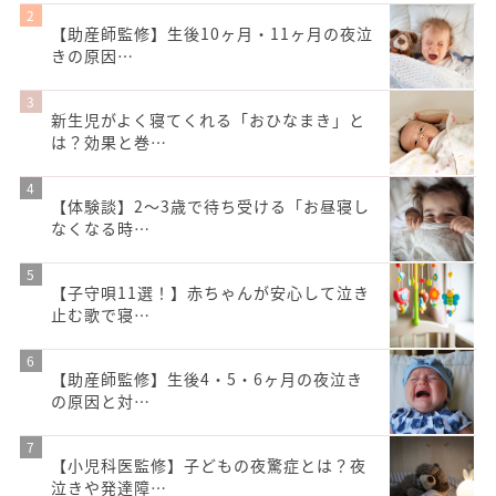
【助産師監修】生後10ヶ月・11ヶ月の夜泣
きの原因…
新生児がよく寝てくれる「おひなまき」と
は？効果と巻…
【体験談】2～3歳で待ち受ける「お昼寝し
なくなる時…
【子守唄11選！】赤ちゃんが安心して泣き
止む歌で寝…
【助産師監修】生後4・5・6ヶ月の夜泣き
の原因と対…
【小児科医監修】子どもの夜驚症とは？夜
泣きや発達障…