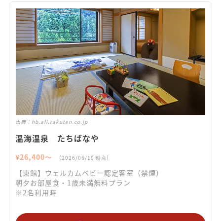
出典：
hb.afl.rakuten.co.jp
温海温泉 たちばなや
¥
26,400
〜
（
2026/06/19
時点）
【東館】ウェルカムベビー認定客室（禁煙）
朝夕お部屋食・1歳未満無料プラン
※2名利用時