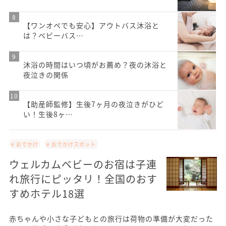
【ワンオペでも安心】アウトバス沐浴と
は？ベビーバス…
沐浴の時間はいつ頃がお薦め？夜の沐浴と
夜泣きの関係
【助産師監修】生後7ヶ月の夜泣きがひど
い！生後8ヶ…
# おでかけ
# おでかけスポット
ウェルカムベビーのお宿は子連
れ旅行にピッタリ！全国のおす
すめホテル18選
赤ちゃんや小さな子どもとの旅行は荷物の準備が大変だった