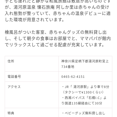
子ども連れだと静かな和風旅館は敷居が高いものです
が、湯河原温泉 懐石旅庵 阿しか里は赤ちゃんの受け
入れ態勢が整っていて、赤ちゃんの温泉デビューに適
した環境が用意されています。
檜風呂がついた客室、赤ちゃんグッズの無料貸し出
し、そして朝夕の食事はお部屋でと、ママパパが館内
でリラックスして過ごせる配慮が充実しています。
住所
神奈川県足柄下郡湯河原町宮上
734番地
電話番号
0465-62-4151
アクセス
・JR「 湯河原駅」より車で8分
（タクシーで¥1300くらい）
・西湘バイパス「石橋I.C」よ
り国道135線経由にて30分
特典
・ベビーグッズ無料貸し出し