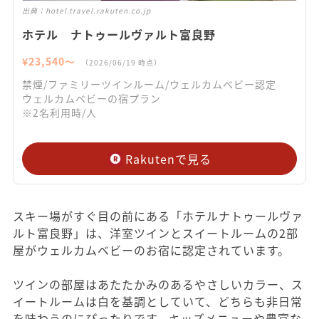
出典：
hotel.travel.rakuten.co.jp
ホテル ナトゥールヴァルト富良野
¥
23,540
〜
（
2026/06/19
時点）
禁煙/ファミリーツインルーム/ウェルカムベビー認定
ウェルカムベビーの宿プラン
※2名利用時/人
Rakutenで見る
スキー場がすぐ目の前にある「ホテルナトゥールヴァ
ルト富良野」は、洋室ツインとスイートルームの2部
屋がウェルカムベビーのお宿に認定されています。
ツインの部屋はあたたかみのあるやさしいカラー、ス
イートルームは白を基調としていて、どちらも非日常
を味わうのにぴったりです。キッズメニューや豊富な