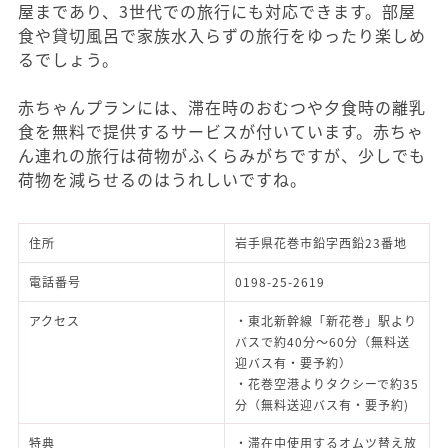
屋まであり、3世代での旅行にも対応できます。部屋
食や貸切風呂で家族水入らずの旅行をゆったり楽しめ
るでしょう。
赤ちゃんプランには、滞在時のおむつや夕食時の離乳
食を無料で提供するサービスが付いています。赤ちゃ
ん連れの旅行は荷物がふくらみがちですが、少しでも
荷物を減らせるのはうれしいですね。
住所
岩手県花巻市鉛字西鉛23番地
電話番号
0198-25-2619
アクセス
・東北新幹線「新花巻」駅より
バスで約40分～60分（無料送
迎バス有・要予約）
・花巻空港よりタクシーで約35
分（無料送迎バス有・要予約)
特典
・滞在中使用するオムツ替え放