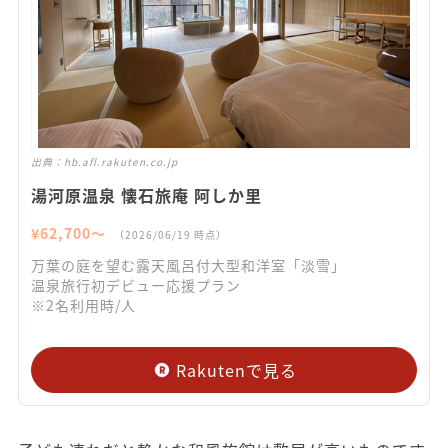
出典：
hb.afl.rakuten.co.jp
湯河原温泉 懐石旅庵 阿しか里
¥
62,700
〜
（
2026/06/19
時点）
万葉の庭を望む露天風呂付大型和洋室「淡雪」
温泉旅行初デビュー応援プラン
※2名利用時/人
Rakutenで見る