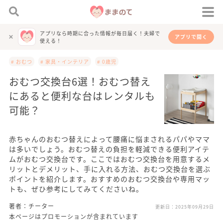
アプリなら時期に合った情報が毎日届く！夫婦で
アプリで開く
使える！
# おむつ
# 家具・インテリア
# 0歳児
おむつ交換台6選！おむつ替え
にあると便利な台はレンタルも
可能？
赤ちゃんのおむつ替えによって腰痛に悩まされるパパやママ
は多いでしょう。おむつ替えの負担を軽減できる便利アイテ
ムがおむつ交換台です。ここではおむつ交換台を用意するメ
リットとデメリット、手に入れる方法、おむつ交換台を選ぶ
ポイントを紹介します。おすすめのおむつ交換台や専用マッ
トも、ぜひ参考にしてみてくださいね。
著者：チーター
更新日：
2025年09月29日
本ページはプロモーションが含まれています