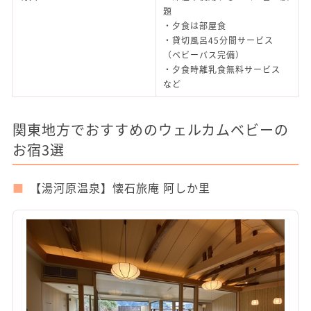
題
・夕食は部屋食
・貸切風呂45分間サービス
（ベビーバス完備）
・夕食時離乳食無料サービス
など
関東地方でおすすめのウェルカムベビーの
お宿3選
【湯河原温泉】懐石旅庵 阿しか里