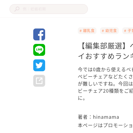
# 離乳食
# 幼児食
# 
【編集部厳選】
イおすすめランキ
今では0歳から使えるベ
ベビーチェアなどたく
が難しいですね。今回
ビーチェア20種類をご
に。
著者：hinamama
本ページはプロモーシ