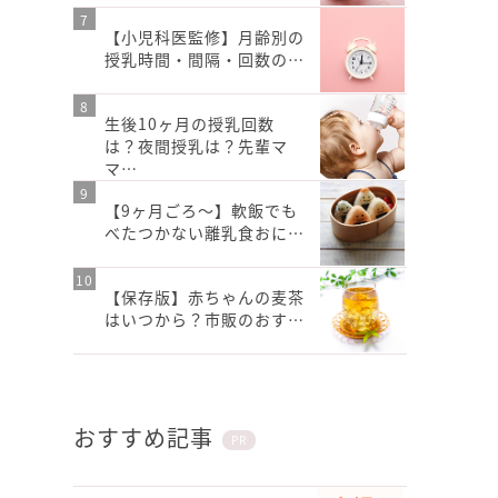
【小児科医監修】月齢別の
授乳時間・間隔・回数の…
生後10ヶ月の授乳回数
は？夜間授乳は？先輩マ
マ…
【9ヶ月ごろ〜】軟飯でも
べたつかない離乳食おに…
【保存版】赤ちゃんの麦茶
はいつから？市販のおす…
おすすめ記事
PR