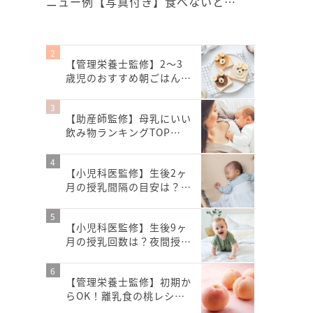
ニュー例【写真付き】食べないと…
【管理栄養士監修】2〜3
歳児のおすすめ朝ごはん…
【助産師監修】母乳にいい
飲み物ランキングTOP…
【小児科医監修】生後2ヶ
月の授乳間隔の目安は？…
【小児科医監修】生後9ヶ
月の授乳回数は？夜間授…
【管理栄養士監修】初期か
らOK！離乳食の桃レシ…