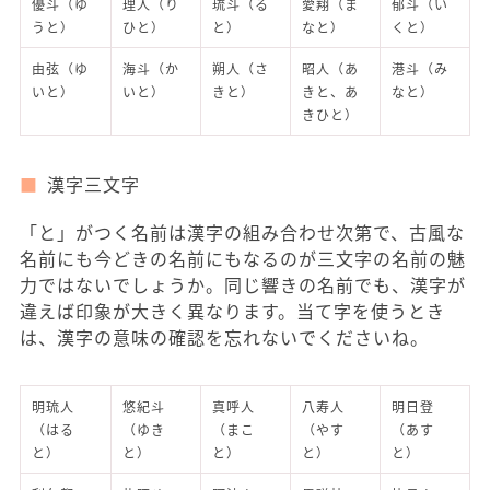
優斗（ゆ
理人（り
琉斗（る
愛翔（ま
郁斗（い
うと）
ひと）
と）
なと）
くと）
由弦（ゆ
海斗（か
朔人（さ
昭人（あ
港斗（み
いと）
いと）
きと）
きと、あ
なと）
きひと）
漢字三文字
「と」がつく名前は漢字の組み合わせ次第で、古風な
名前にも今どきの名前にもなるのが三文字の名前の魅
力ではないでしょうか。同じ響きの名前でも、漢字が
違えば印象が大きく異なります。当て字を使うとき
は、漢字の意味の確認を忘れないでくださいね。
明琉人
悠紀斗
真呼人
八寿人
明日登
（はる
（ゆき
（まこ
（やす
（あす
と）
と）
と）
と）
と）