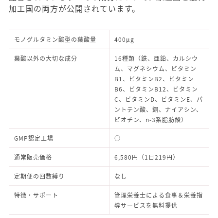
加工国の両方が公開されています。
モノグルタミン酸型の葉酸量
400μg
葉酸以外の大切な成分
16種類（鉄、亜鉛、カルシウ
ム、マグネシウム、ビタミン
B1、ビタミンB2、ビタミン
B6、ビタミンB12、ビタミン
C、ビタミンD、ビタミンE、パ
ントテン酸、銅、ナイアシン、
ビオチン、n-3系脂肪酸）
GMP認定工場
○
通常販売価格
6,580円（1日219円）
定期便の回数縛り
なし
特徴・サポート
管理栄養士による食事＆栄養指
導サービスを無料提供