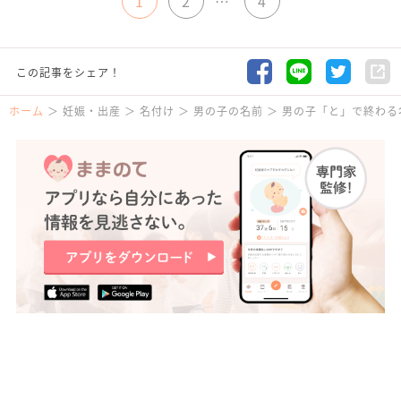
1
2
…
4
この記事をシェア！
ホーム
妊娠・出産
名付け
男の子の名前
男の子「と」で終わる