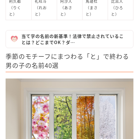
利久都
礼旺斗
阿沙人
馬瑳杜
比呂人
（りく
（れお
（あさ
（まさ
（ひろ
と）
と）
と）
と）
と）
当て字の名前の新基準！法律で禁止されているこ
とは？どこまでOK？ダ…
季節のモチーフにまつわる「と」で終わる
男の子の名前40選