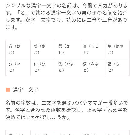
シンプルな漢字一文字の名前は、今風で人気がありま
す。「と」で終わる漢字一文字の男の子の名前を紹介
します。漢字一文字でも、読みには二音や三音があり
ます。
音（お
聡（さ
慧（さ
真（まこ
隼（はや
と）
と）
と）
と）
と）
弦（い
仁（ひ
倭（やま
湊（みな
基（も
と）
と）
と）
と）
と）
漢字二文字
名前の字数は、二文字を選ぶパパやママが一番多いで
す。名字と合わせた画数を確認し、止め字・添え字を
決めてはいかがでしょうか。