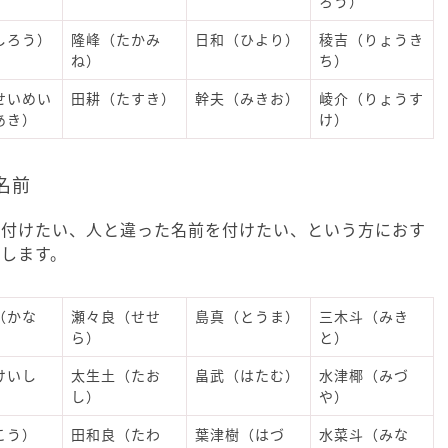
ろう）
しろう）
隆峰（たかみ
日和（ひより）
稜吉（りょうき
ね）
ち）
せいめい
田耕（たすき）
幹夫（みきお）
崚介（りょうす
あき）
け）
名前
を付けたい、人と違った名前を付けたい、という方におす
します。
（かな
瀬々良（せせ
島真（とうま）
三木斗（みき
ら）
と）
けいし
太生土（たお
畠武（はたむ）
水津椰（みづ
し）
や）
こう）
田和良（たわ
葉津樹（はづ
水菜斗（みな