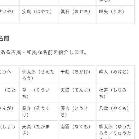
せいや）
疾風（はやて）
眞石（ませき）
哩央（りお）
名前
がある古風・和風な名前を紹介します。
こうへ
仙太郎（せんた
千蔭（ちかげ）
峰人（みねと）
ろう）
：（こた
草一（そうい
天満（てんま）
杜道（もりみ
ち）
ち）
さんが）
桑介（そうす
藤吉（とうき
八雲（やくも）
け）
ち）
（しょう
天真（たかま
南雲（なぐも）
柳太郎（ゆうた
）
さ）
ろう／りゅうた