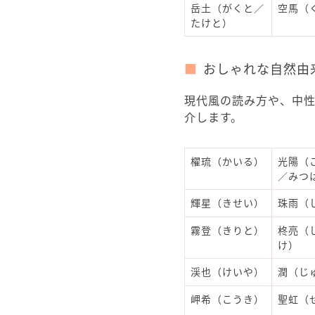
岳土（がくと／
空馬（
たけと）
おしゃれな自然由
現代風の読み方や、中
介します。
櫂琉（かいる）
光陽（
／みつ
輝星（きせい）
珠雨（
霧登（きりと）
柊亮（
け）
渓也（けいや）
潤（じ
岬希（こうき）
聖虹（