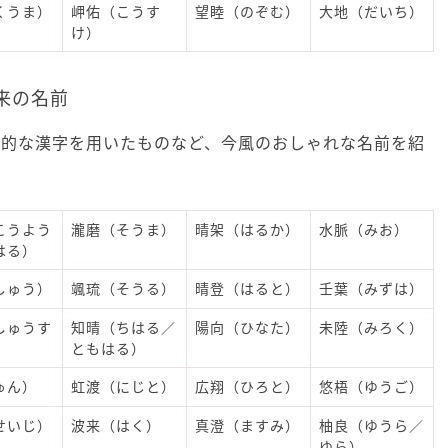
くうま）
岬佑（こうす
望睦（のぞむ）
大地（だいち）
け）
来の名前
性的な漢字を用いたものなど、今風のおしゃれな名前を紹
こうよう
瀧磨（そうま）
晴架（はるか）
水脈（みお）
はる）
しゅう）
颯琉（そうる）
晴登（はると）
壬葉（みずは）
しゅうす
知晴（ちはる／
陽向（ひなた）
未陸（みろく）
ともはる）
ゅん）
虹渡（にじと）
広翔（ひろと）
悠梧（ゆうご）
せいじ）
波来（はく）
真澄（ますみ）
柚良（ゆうら／
ゆら）