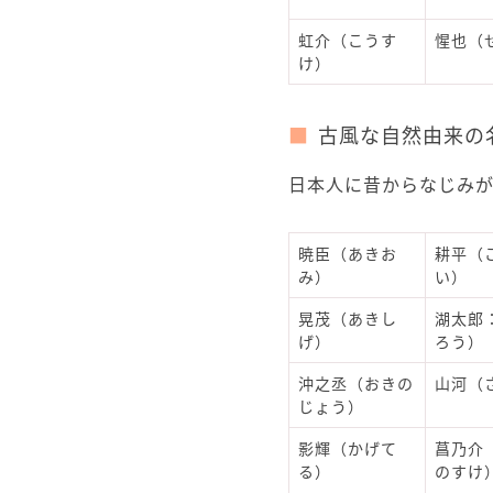
虹介（こうす
惺也（
け）
古風な自然由来の
日本人に昔からなじみ
暁臣（あきお
耕平（
み）
い）
晃茂（あきし
湖太郎
げ）
ろう）
沖之丞（おきの
山河（
じょう）
影輝（かげて
菖乃介
る）
のすけ