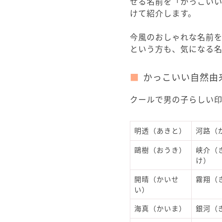
せる名前を「かっこいい
けて紹介します。
今風のおしゃれな名前
という方も、気になる
かっこいい自然由
クールで男の子らしい
明透（あきと）
河路（
鷗樹（おうき）
峡介（
け）
開晴（かいせ
霧翔（
い）
海真（かいま）
銀河（