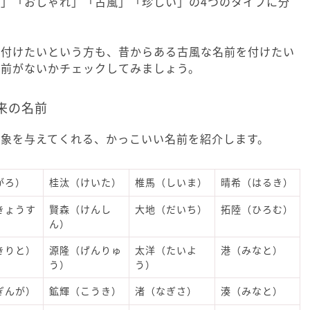
」「おしゃれ」「古風」「珍しい」の4つのタイプに分
を付けたいという方も、昔からある古風な名前を付けたい
名前がないかチェックしてみましょう。
来の名前
印象を与えてくれる、かっこいい名前を紹介します。
がろ）
桂汰（けいた）
椎馬（しいま）
晴希（はるき）
きょうす
賢森（けんし
大地（だいち）
拓陸（ひろむ）
ん）
きりと）
源隆（げんりゅ
太洋（たいよ
港（みなと）
う）
う）
ぎんが）
鉱輝（こうき）
渚（なぎさ）
湊（みなと）