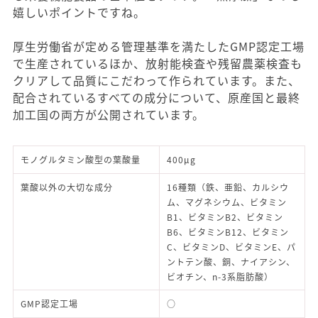
嬉しいポイントですね。
厚生労働省が定める管理基準を満たしたGMP認定工場
で生産されているほか、放射能検査や残留農薬検査も
クリアして品質にこだわって作られています。また、
配合されているすべての成分について、原産国と最終
加工国の両方が公開されています。
モノグルタミン酸型の葉酸量
400μg
葉酸以外の大切な成分
16種類（鉄、亜鉛、カルシウ
ム、マグネシウム、ビタミン
B1、ビタミンB2、ビタミン
B6、ビタミンB12、ビタミン
C、ビタミンD、ビタミンE、パ
ントテン酸、銅、ナイアシン、
ビオチン、n-3系脂肪酸）
GMP認定工場
○