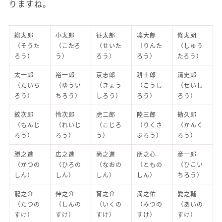
りますね。
総太郎
小太郎
征太郎
凛大郎
修太朗
（そうた
（こたろ
（せいた
（りんた
（しゅう
ろう）
う）
ろう）
ろう）
たろう）
太一郎
裕一郎
京志郎
耕士郎
清史郎
（たいち
（ゆうい
（きょう
（こうし
（せいし
ろう）
ちろう）
しろう）
ろう）
ろう）
紋次郎
怜次郎
虎二郎
陸三郎
勘久郎
（もんじ
（れいじ
（こじろ
（りくさ
（かんく
ろう）
ろう）
う）
ぶろう）
ろう）
勝之進
広之進
尚之進
朋之心
彦一郎
（かつの
（ひろの
（なおの
（ともの
（ひこい
しん）
しん）
しん）
しん）
ちろう）
龍之介
伸之介
育之介
満之佑
愛之輔
（たつの
（しんの
（いくの
（みつの
（あいの
すけ）
すけ）
すけ）
すけ）
すけ）