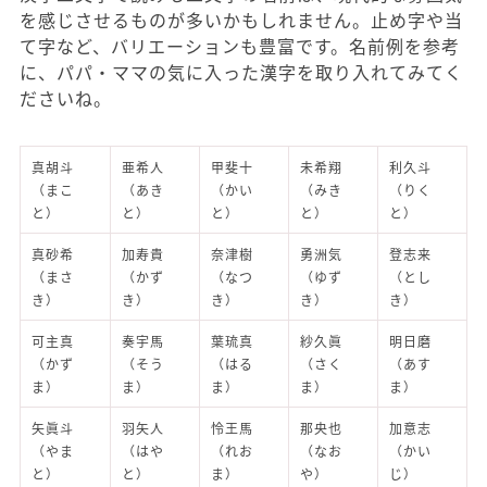
を感じさせるものが多いかもしれません。止め字や当
て字など、バリエーションも豊富です。名前例を参考
に、パパ・ママの気に入った漢字を取り入れてみてく
ださいね。
真胡斗
亜希人
甲斐十
未希翔
利久斗
（まこ
（あき
（かい
（みき
（りく
と）
と）
と）
と）
と）
真砂希
加寿貴
奈津樹
勇洲気
登志来
（まさ
（かず
（なつ
（ゆず
（とし
き）
き）
き）
き）
き）
可主真
奏宇馬
葉琉真
紗久眞
明日磨
（かず
（そう
（はる
（さく
（あす
ま）
ま）
ま）
ま）
ま）
矢眞斗
羽矢人
怜王馬
那央也
加意志
（やま
（はや
（れお
（なお
（かい
と）
と）
ま）
や）
じ）