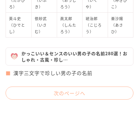
（たかひ
（いぶ
（おうし
（いく
（みきひ
ろ）
き）
ろう）
や）
こ）
英斗史
依砂武
眞太郎
琥治郎
亜沙陽
（ひでと
（いさ
（しんた
（こじろ
（あさ
し）
む）
ろう）
う）
ひ）
かっこいい＆センスのいい男の子の名前280選！お
しゃれ・古風・珍し…
漢字三文字で珍しい男の子の名前
次のページへ