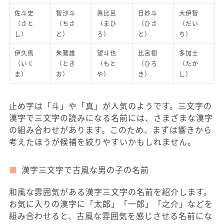
佐斗史
智沙斗
眞比呂
日紗斗
大伊智
（さと
（ちさ
（まひ
（ひさ
（だい
し）
と）
ろ）
と）
ち）
伊久馬
朱鷺雄
望斗也
比呂樹
多加士
（いく
（とき
（もと
（ひろ
（たか
ま）
お）
や）
き）
し）
止め字は「斗」や「真」が人気のようです。三文字の
漢字で三文字の読みになる名前には、さまざまな漢字
の組み合わせがあります。このため、まずは響きから
考えたほうが候補を絞りやすいかもしれません。
漢字三文字で古風な男の子の名前
和風な雰囲気がある漢字三文字の名前を紹介します。
お気に入りの漢字に「太郎」「一郎」「之介」などを
組み合わせると、古風な雰囲気を感じさせる名前にな