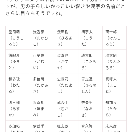
すが、男の子らしいかっこいい響きや漢字の名前だと
さらに目立ちそうですね。
皇司朗
汰香彦
洸亜樹
胡宇太
研士郎
（こうし
（たかひ
（ひろあ
（こう
（けんし
ろう）
こ）
き）
た）
ろう）
悠紀斗
可夢偉
架寿也
琥太郎
凛太朗
（ゆき
（かむ
（かず
（こたろ
（りんた
と）
い）
や）
う）
ろう）
和多琉
多佳明
忠世司
宙之進
真呼人
（わた
（たかあ
（ただよ
（ひろの
（まこ
る）
き）
し）
しん）
と）
明日翔
歩真礼
武沙士
奈央生
知加良
（あす
（ほま
（むさ
（なお
（ちか
か）
れ）
し）
き）
ら）
多加拓
伊武季
旺志朗
育久弥
未来彦