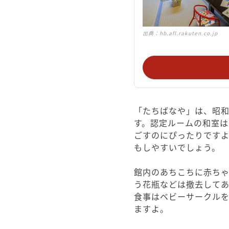
出典：
hb.afl.rakuten.co.jp
「たちばなや」は、昭
す。認定ルームの和室は
ごすのにぴったりです
もしやすいでしょう。
館内のあちこちに赤ち
う花瓶などは撤去して
食事はベビーサークル
ますよ。