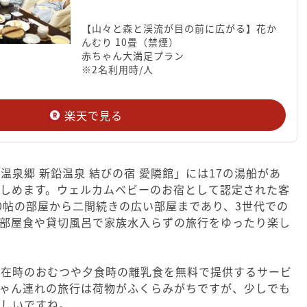
【山々と森と渓流が目の前に広がる】花か
んむり 10畳（禁煙）
赤ちゃん大満足プラン
※2名利用時/人
楽天で見る
温泉郷 新鉛温泉 結びの宿 愛隣館」には17の湯船があ
楽しめます。ウェルカムベビーのお宿として認定された客
0帖の部屋から二間続きの広い部屋まであり、3世代での
。部屋食や貸切風呂で家族水入らずの旅行をゆったり楽し
滞在時のおむつや夕食時の離乳食を無料で提供するサービ
ちゃん連れの旅行は荷物がふくらみがちですが、少しでも
れしいですね。