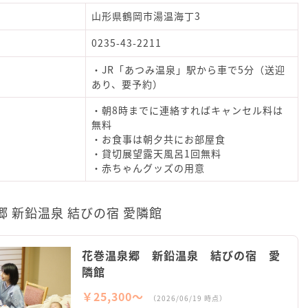
山形県鶴岡市湯温海丁3
0235-43-2211
・JR「あつみ温泉」駅から車で5分（送迎
あり、要予約）
・朝8時までに連絡すればキャンセル料は
無料
・お食事は朝夕共にお部屋食
・貸切展望露天風呂1回無料
・赤ちゃんグッズの用意
 新鉛温泉 結びの宿 愛隣館
花巻温泉郷 新鉛温泉 結びの宿 愛
隣館
￥25,300〜
（2026/06/19 時点）