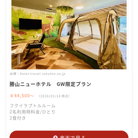
出典：
hotel.travel.rakuten.co.jp
勝山ニューホテル GW限定プラン
￥44,500〜
（2026/03/14 時点）
フクイラプトルルーム
2名利用時料金/ひとり
2食付き
楽天で見る