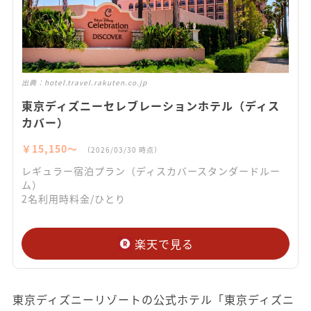
出典：
hotel.travel.rakuten.co.jp
東京ディズニーセレブレーションホテル（ディス
カバー）
￥15,150〜
（2026/03/30 時点）
レギュラー宿泊プラン（ディスカバースタンダードルー
ム）
2名利用時料金/ひとり
楽天で見る
東京ディズニーリゾートの公式ホテル「東京ディズニ