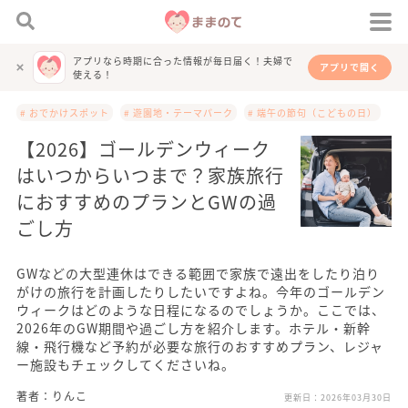
アプリなら時期に合った情報が毎日届く！夫婦で
アプリで開く
使える！
# おでかけスポット
# 遊園地・テーマパーク
# 端午の節句（こどもの日）
【2026】ゴールデンウィーク
はいつからいつまで？家族旅行
におすすめのプランとGWの過
ごし方
GWなどの大型連休はできる範囲で家族で遠出をしたり泊り
がけの旅行を計画したりしたいですよね。今年のゴールデン
ウィークはどのような日程になるのでしょうか。ここでは、
2026年のGW期間や過ごし方を紹介します。ホテル・新幹
線・飛行機など予約が必要な旅行のおすすめプラン、レジャ
ー施設もチェックしてくださいね。
著者：りんこ
更新日：
2026年03月30日