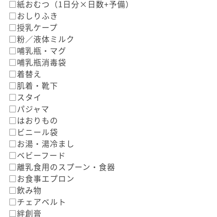
□紙おむつ（1日分×日数+予備）
□おしりふき
□授乳ケープ
□粉／液体ミルク
□哺乳瓶・マグ
□哺乳瓶消毒袋
□着替え
□肌着・靴下
□スタイ
□パジャマ
□はおりもの
□ビニール袋
□お湯・湯冷まし
□ベビーフード
□離乳食用のスプーン・食器
□お食事エプロン
□飲み物
□チェアベルト
□絆創膏