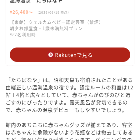
温海温泉 たちばなや
¥
26,400
〜
（
2026/06/19
時点）
【東館】ウェルカムベビー認定客室（禁煙）
朝夕お部屋食・1歳未満無料プラン
※2名利用時
Rakutenで見る
「たちばなや」は、昭和天皇も宿泊されたことがある
由緒正しい温海温泉の宿です。認定ルームの和室は12
帖＋4帖と広々としていて、赤ちゃんがのびのびと過
ごすのにぴったりですよ。露天風呂が貸切できるの
で、赤ちゃんの温泉デビューもしやすいでしょう。
館内のあちこちに赤ちゃんグッズが揃えてあり、客室
は赤ちゃんに危険がないよう花瓶などは撤去してある
など、細かい気配りが感じられます。ダイニングでの