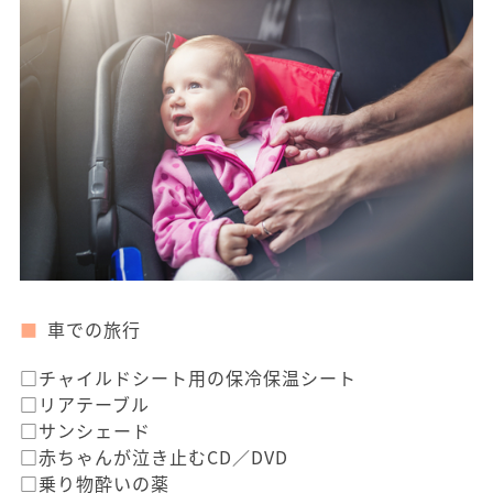
車での旅行
□チャイルドシート用の保冷保温シート
□リアテーブル
□サンシェード
□赤ちゃんが泣き止むCD／DVD
□乗り物酔いの薬