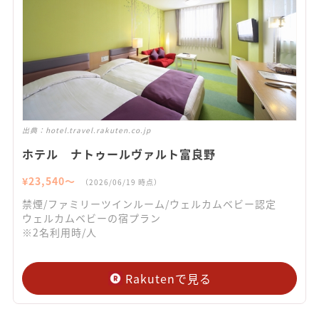
出典：
hotel.travel.rakuten.co.jp
ホテル ナトゥールヴァルト富良野
¥
23,540
〜
（
2026/06/19
時点）
禁煙/ファミリーツインルーム/ウェルカムベビー認定
ウェルカムベビーの宿プラン
※2名利用時/人
Rakutenで見る