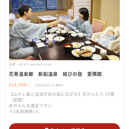
出典：
hb.afl.rakuten.co.jp
花巻温泉郷 新鉛温泉 結びの宿 愛隣館
¥
25,300
〜
（
2026/06/19
時点）
【山々と森と渓流が目の前に広がる】花かんむり 10畳
（禁煙）
赤ちゃん大満足プラン
※2名利用時/人