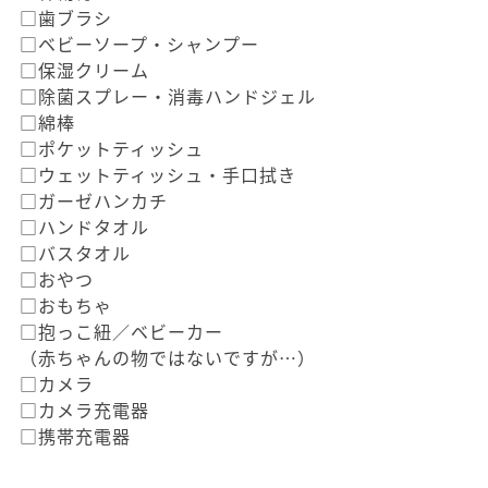
□歯ブラシ
□ベビーソープ・シャンプー
□保湿クリーム
□除菌スプレー・消毒ハンドジェル
□綿棒
□ポケットティッシュ
□ウェットティッシュ・手口拭き
□ガーゼハンカチ
□ハンドタオル
□バスタオル
□おやつ
□おもちゃ
□抱っこ紐／ベビーカー
（赤ちゃんの物ではないですが…）
□カメラ
□カメラ充電器
□携帯充電器