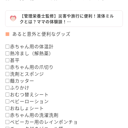
【管理栄養士監修】災害や旅行に便利！液体ミル
クとは？ママの体験談！…
あると意外と便利なグッズ
□赤ちゃん用の体温計
□熱冷まし（解熱薬）
□甚平
□赤ちゃん用の爪切り
□洗剤とスポンジ
□麺カッター
□ふりかけ
□おむつ替えシート
□ベビーローション
□おねしょシート
□赤ちゃん用の洗濯洗剤
□ベビーカー用のレインポンチョ