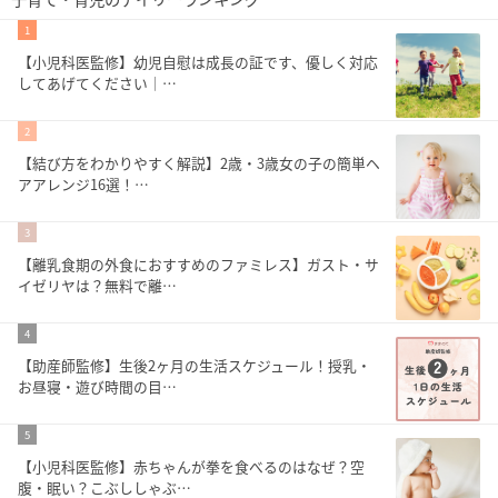
1
【小児科医監修】幼児自慰は成長の証です、優しく対応
してあげてください｜…
2
【結び方をわかりやすく解説】2歳・3歳女の子の簡単ヘ
アアレンジ16選！…
3
【離乳食期の外食におすすめのファミレス】ガスト・サ
イゼリヤは？無料で離…
4
【助産師監修】生後2ヶ月の生活スケジュール！授乳・
お昼寝・遊び時間の目…
5
【小児科医監修】赤ちゃんが拳を食べるのはなぜ？空
腹・眠い？こぶししゃぶ…