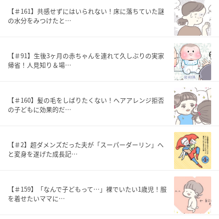
【＃161】共感せずにはいられない！床に落ちていた謎
の水分をみつけたと…
【＃91】生後3ヶ月の赤ちゃんを連れて久しぶりの実家
帰省！人見知り＆場…
【＃160】髪の毛をしばりたくない！ヘアアレンジ拒否
の子どもに効果的だ…
【＃2】超ダメンズだった夫が「スーパーダーリン」へ
と変身を遂げた成長記…
【＃159】「なんで子どもって…」裸でいたい1歳児！服
を着せたいママに…