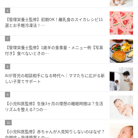
6
【管理栄養士監修】初期OK！離乳食のスイカレシピ11
選とお手軽冷凍法！…
7
【管理栄養士監修】1歳半の食事量・メニュー例【写真
付き】食べないときの…
8
AIが育児の相談相手になる時代へ｜ママたちに広がる新
しい子育てサポート
9
【小児科医監修】生後3ヶ月の理想の睡眠時間は？生活
リズムを整える7つの…
10
【小児科医監修】赤ちゃんが人見知りしないのはなぜ？
自閉症・発達障害との…