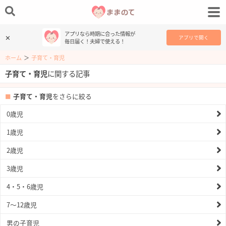
アプリなら時期に合った情報が
✕
アプリで開く
毎日届く！夫婦で使える！
ホーム
＞
子育て・育児
子育て・育児
に関する記事
子育て・育児
をさらに絞る
0歳児
1歳児
2歳児
3歳児
4・5・6歳児
7〜12歳児
男の子育児