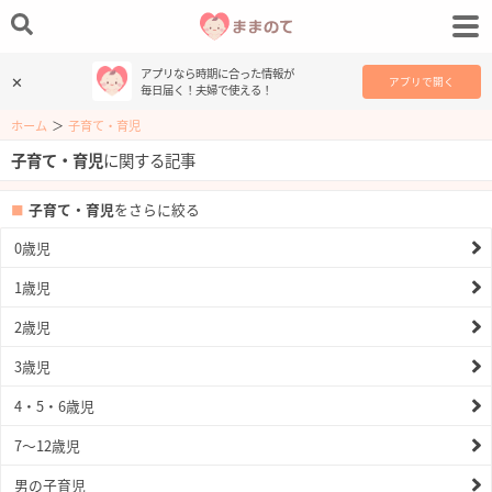
アプリなら時期に合った情報が
✕
アプリで開く
毎日届く！夫婦で使える！
ホーム
＞
子育て・育児
子育て・育児
に関する記事
子育て・育児
をさらに絞る
0歳児
1歳児
2歳児
3歳児
4・5・6歳児
7〜12歳児
男の子育児