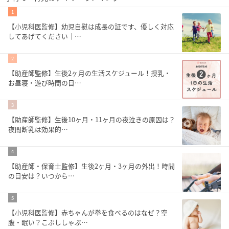
1
【小児科医監修】幼児自慰は成長の証です、優しく対応
してあげてください｜…
2
【助産師監修】生後2ヶ月の生活スケジュール！授乳・
お昼寝・遊び時間の目…
3
【助産師監修】生後10ヶ月・11ヶ月の夜泣きの原因は？
夜間断乳は効果的…
4
【助産師・保育士監修】生後2ヶ月・3ヶ月の外出！時間
の目安は？いつから…
5
【小児科医監修】赤ちゃんが拳を食べるのはなぜ？空
腹・眠い？こぶししゃぶ…