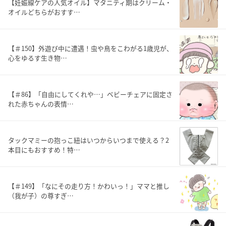
【妊娠線ケアの人気オイル】マタニティ期はクリーム・
オイルどちらがおすす…
【＃150】外遊び中に遭遇！虫や鳥をこわがる1歳児が、
心をゆるす生き物…
【＃86】「自由にしてくれや…」ベビーチェアに固定さ
れた赤ちゃんの表情…
タックマミーの抱っこ紐はいつからいつまで使える？2
本目にもおすすめ！特…
【＃149】「なにその走り方！かわいっ！」ママと推し
（我が子）の尊すぎ…