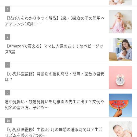
6
【結び方をわかりやすく解説】2歳・3歳女の子の簡単ヘ
アアレンジ16選！…
7
【Amazonで買える】ママに人気のおすすめベビーグッ
ズ5選
8
【小児科医監修】月齢別の授乳時間・間隔・回数の目安
は？
9
暑中見舞い・残暑見舞いを幼稚園の先生に出す？文例や
宛名の書き方、子ども…
10
【小児科医監修】生後3ヶ月の理想の睡眠時間は？生活
リズムを整える7つの…