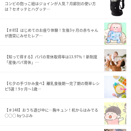
コンビの抱っこ紐はジョインが人気？月齢別の使い方
は？セオッテとハグッテ…
【＃85】はじめてのお座り体験！生後3ヶ月の赤ちゃん
が唐突にみせたレア…
【知って得する】パパの育休取得率は13.97％！新制度
「産後パパ育休」…
【七夕の手づかみ食べ】離乳食後期〜完了期の簡単レシ
ピ5選！9ヶ月〜1歳…
【＃148】おうち遊び中に…胸キュン！机からはみでる
○○○ byつぶみ