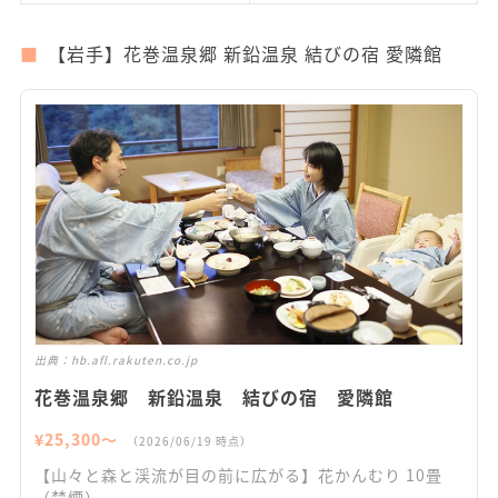
【岩手】花巻温泉郷 新鉛温泉 結びの宿 愛隣館
出典：
hb.afl.rakuten.co.jp
花巻温泉郷 新鉛温泉 結びの宿 愛隣館
¥
25,300
〜
（
2026/06/19
時点）
【山々と森と渓流が目の前に広がる】花かんむり 10畳
（禁煙）