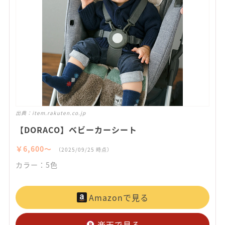
出典：
item.rakuten.co.jp
【DORACO】ベビーカーシート
￥6,600〜
（2025/09/25 時点）
カラー：5色
Amazonで見る
楽天で見る