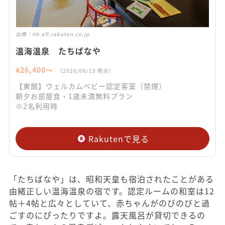
出典：
hb.afl.rakuten.co.jp
温海温泉 たちばなや
¥
26,400
〜
（
2026/06/19
時点）
【東館】ウェルカムベビー認定客室（禁煙）
朝夕お部屋食・1歳未満無料プラン
※2名利用時
Rakutenで見る
「たちばなや」は、昭和天皇も宿泊されたことがある
由緒正しい温海温泉の宿です。認定ルームの和室は12
帖＋4帖と広々としていて、赤ちゃんがのびのびと過
ごすのにぴったりですよ。露天風呂が貸切できるの