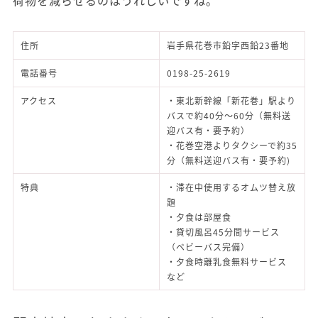
荷物を減らせるのはうれしいですね。
住所
岩手県花巻市鉛字西鉛23番地
電話番号
0198-25-2619
アクセス
・東北新幹線「新花巻」駅より
バスで約40分～60分（無料送
迎バス有・要予約）
・花巻空港よりタクシーで約35
分（無料送迎バス有・要予約)
特典
・滞在中使用するオムツ替え放
題
・夕食は部屋食
・貸切風呂45分間サービス
（ベビーバス完備）
・夕食時離乳食無料サービス
など