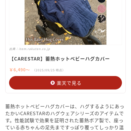
出典：
item.rakuten.co.jp
【CARESTAR】蓄熱ホットベビーハグカバー
￥6,490〜
（2025/09/25 時点）
楽天で見る
蓄熱ホットベビーハグカバーは、ハグするようにあっ
たかいCARESTARのハグウェアシリーズのアイテムで
す。性能試験で効果を証明された蓄熱ボア製で、座っ
ている赤ちゃんの足先まですっぽり覆ってしっかり温