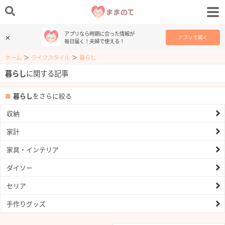
アプリなら時期に合った情報が
✕
アプリで開く
毎日届く！夫婦で使える！
ホーム
＞
ライフスタイル
＞
暮らし
暮らし
に関する記事
暮らし
をさらに絞る
収納
家計
家具・インテリア
ダイソー
セリア
手作りグッズ