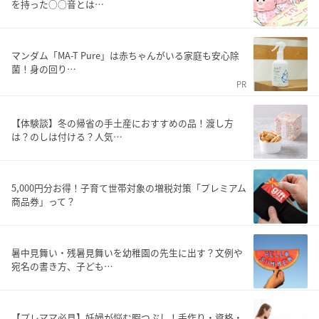
を持った○○音とは…
マンダム「MA-T Pure」は赤ちゃんがいる家庭も安心除
菌！身の回り…
PR
【体験談】冬の帰省の手土産におすすめの品！渡し方
は？のしは付ける？人気…
5,000円分お得！子育て世帯対象の増税対策「プレミアム
商品券」って？
暑中見舞い・残暑見舞いを幼稚園の先生に出す？文例や
宛名の書き方、子ども…
【プレママ必見】妊婦が悩む暇つぶし！手作り・資格・