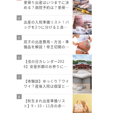
里帰り出産はいつまでに決
める？病院予約は？里帰…
出産の入院準備リスト！バ
ッグを2つに分けると良…
双子の出産費用・方法・準
備品を解説！帝王切開の…
【戌の日カレンダー202
6】安産祈願のお参りに…
【体験談】ゆっくり？ワイ
ワイ？産後入院は個室と…
【秋生まれ出産準備リス
ト】9・10・11月の赤…