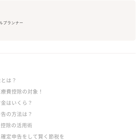
ルプランナー
除とは？
医療費控除の対象！
付金はいくら？
申告の方法は？
費控除の活用術
は確定申告をして賢く節税を