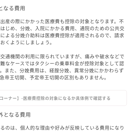
象となる費用
・出産の際にかかった医療費も控除の対象となります。不
をはじめ、分娩、入院にかかる費用、通院のための公共交
師による分娩介助料は医療費控除が適用されるので、請求
ておくようにしましょう。
共交通機関の利用に限られていますが、痛みや破水などで
困難なケースではタクシーの乗車料金が控除対象として認
す。また、分娩費用は、経腟分娩、異常分娩にかかわらず
緊急帝王切開、予定帝王切開の区別もありません。
コーナー】-医療費控除の対象になるか具体例で確認する
外となる費用
なるのは、個人的な理由や好みが反映している費用になり