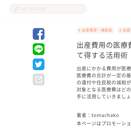
# 出産費用・補助金
# 出
出産費用の医療
て得する活用術
出産にかかる費用が医
医療費の合計が一定の
の還付や住民税の減税
対象となる医療費はど
手に活用していきまし
著者：tomachako
本ページはプロモーシ