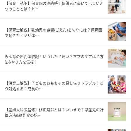
【保育士執筆】保育園の連絡帳！保護者に書いてほしい3
つのこととは？ b…
【保育士解説】乳幼児の誤嚥(ごえん)を防ぐには？保育園
で起きたヒヤリ体…
みんなの断乳体験記！いつした？痛い？ママのケアは？方
法&やり方を伝授！
【保育士解説】子どものおもちゃの貸し借りトラブル！ど
う対処する？成長の…
【産婦人科医監修】修正月齢とは？いつまで？早産児の計
算方法&離乳食の始…