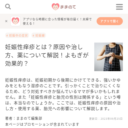
アプリなら時期に合った情報が毎日届く！夫婦で
アプリで開く
使える！
# 妊娠中の症状
# 妊娠線
妊娠性痒疹とは？原因や治し
方、薬について解説！よもぎが
効果的？
妊娠性痒疹は、妊娠初期から後期にかけてできる、強いかゆ
みをともなう湿疹のことです。引っかくことで治りにくくな
るため、どう対処すべきか悩んでいるママが多いかもしれま
せん。また「妊娠性痒疹と胎児の性別は関係する」という噂
は、本当なのでしょうか。ここでは、妊娠性痒疹の原因や治
し方・使用する薬、胎児への影響について解説します。
著者：ままのて編集部
更新日：
2023年09月25日
本ページはプロモーションが含まれています